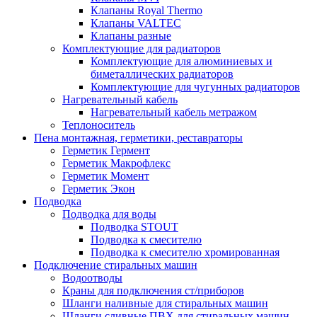
Клапаны Royal Thermo
Клапаны VALTEC
Клапаны разные
Комплектующие для радиаторов
Комплектующие для алюминиевых и
биметаллических радиаторов
Комплектующие для чугунных радиаторов
Нагревательный кабель
Нагревательный кабель метражом
Теплоноситель
Пена монтажная, герметики, реставраторы
Герметик Гермент
Герметик Макрофлекс
Герметик Момент
Герметик Экон
Подводка
Подводка для воды
Подводка STOUT
Подводка к смесителю
Подводка к смесителю хромированная
Подключение стиральных машин
Водоотводы
Краны для подключения ст/приборов
Шланги наливные для стиральных машин
Шланги сливные ПВХ для стиральных машин