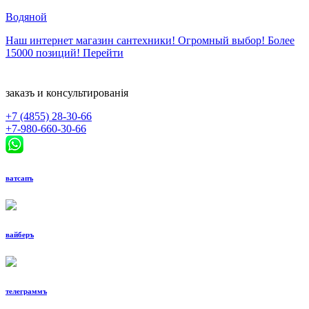
Водяной
Наш интернет магазин сантехники! Огромный выбор! Более
15000 позиций!
Перейти
заказъ и консультированiя
+7 (4855)
28-30-66
+7-980-660-30-66
ватсапъ
вайберъ
телеграммъ