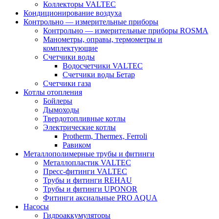
Коллекторы VALTEC
Кондиционирование воздуха
Контрольно — измерительные приборы
Контрольно — измерительные приборы ROSMA
Манометры, оправы, термометры и
комплектующие
Счетчики воды
Водосчетчики VALTEC
Счетчики воды Бетар
Счетчики газа
Котлы отопления
Бойлеры
Дымоходы
Твердотопливные котлы
Электрические котлы
Protherm, Thermex, Ferroli
Равиком
Металлополимерные трубы и фитинги
Металлопластик VALTEC
Пресс-фитинги VALTEC
Трубы и фитинги REHAU
Трубы и фитинги UРONOR
Фитинги аксиальные PRO AQUA
Насосы
Гидроаккумуляторы