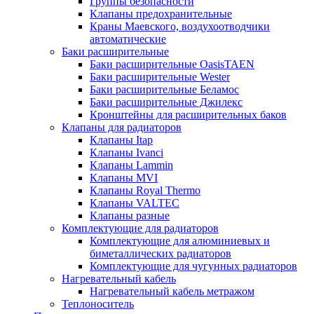
Группы безопасности
Клапаны предохранительные
Краны Маевского, воздухоотводчики
автоматические
Баки расширительные
Баки расширительные OasisTAEN
Баки расширительные Wester
Баки расширительные Беламос
Баки расширительные Джилекс
Кронштейны для расширительных баков
Клапаны для радиаторов
Клапаны Itap
Клапаны Ivanci
Клапаны Lammin
Клапаны MVI
Клапаны Royal Thermo
Клапаны VALTEC
Клапаны разные
Комплектующие для радиаторов
Комплектующие для алюминиевых и
биметаллических радиаторов
Комплектующие для чугунных радиаторов
Нагревательный кабель
Нагревательный кабель метражом
Теплоноситель