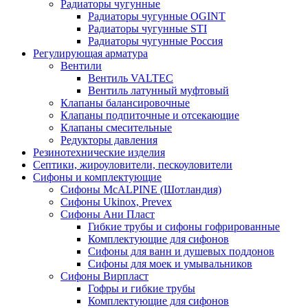
Радиаторы чугунные
Радиаторы чугунные OGINT
Радиаторы чугунные STI
Радиаторы чугунные Россия
Регулирующая арматура
Вентили
Вентиль VALTEC
Вентиль латунный муфтовый
Клапаны балансировочные
Клапаны подпиточные и отсекающие
Клапаны смесительные
Редукторы давления
Резинотехнические изделия
Септики, жироуловители, пескоуловители
Сифоны и комплектующие
Сифоны McALPINE (Шотландия)
Сифоны Ukinox, Prevex
Сифоны Ани Пласт
Гибкие трубы и сифоны гофрированные
Комплектующие для сифонов
Сифоны для ванн и душевых поддонов
Сифоны для моек и умывальников
Сифоны Вирпласт
Гофры и гибкие трубы
Комплектующие для сифонов