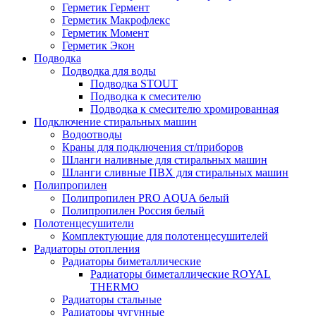
Герметик Гермент
Герметик Макрофлекс
Герметик Момент
Герметик Экон
Подводка
Подводка для воды
Подводка STOUT
Подводка к смесителю
Подводка к смесителю хромированная
Подключение стиральных машин
Водоотводы
Краны для подключения ст/приборов
Шланги наливные для стиральных машин
Шланги сливные ПВХ для стиральных машин
Полипропилен
Полипропилен PRO AQUA белый
Полипропилен Россия белый
Полотенцесушители
Комплектующие для полотенцесушителей
Радиаторы отопления
Радиаторы биметаллические
Радиаторы биметаллические ROYAL
THERMO
Радиаторы стальные
Радиаторы чугунные