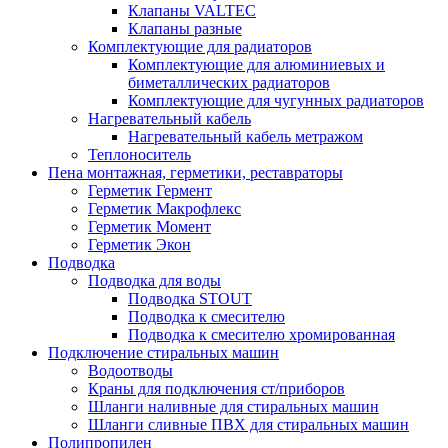
Клапаны VALTEC
Клапаны разные
Комплектующие для радиаторов
Комплектующие для алюминиевых и
биметаллических радиаторов
Комплектующие для чугунных радиаторов
Нагревательный кабель
Нагревательный кабель метражом
Теплоноситель
Пена монтажная, герметики, реставраторы
Герметик Гермент
Герметик Макрофлекс
Герметик Момент
Герметик Экон
Подводка
Подводка для воды
Подводка STOUT
Подводка к смесителю
Подводка к смесителю хромированная
Подключение стиральных машин
Водоотводы
Краны для подключения ст/приборов
Шланги наливные для стиральных машин
Шланги сливные ПВХ для стиральных машин
Полипропилен