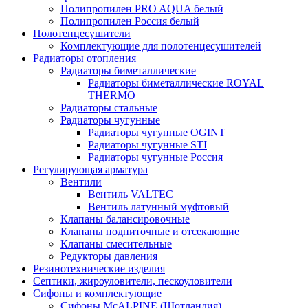
Полипропилен PRO AQUA белый
Полипропилен Россия белый
Полотенцесушители
Комплектующие для полотенцесушителей
Радиаторы отопления
Радиаторы биметаллические
Радиаторы биметаллические ROYAL
THERMO
Радиаторы стальные
Радиаторы чугунные
Радиаторы чугунные OGINT
Радиаторы чугунные STI
Радиаторы чугунные Россия
Регулирующая арматура
Вентили
Вентиль VALTEC
Вентиль латунный муфтовый
Клапаны балансировочные
Клапаны подпиточные и отсекающие
Клапаны смесительные
Редукторы давления
Резинотехнические изделия
Септики, жироуловители, пескоуловители
Сифоны и комплектующие
Сифоны McALPINE (Шотландия)