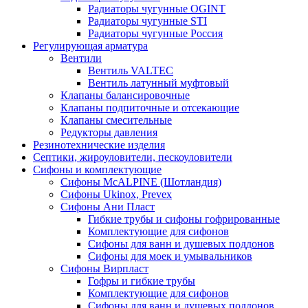
Радиаторы чугунные OGINT
Радиаторы чугунные STI
Радиаторы чугунные Россия
Регулирующая арматура
Вентили
Вентиль VALTEC
Вентиль латунный муфтовый
Клапаны балансировочные
Клапаны подпиточные и отсекающие
Клапаны смесительные
Редукторы давления
Резинотехнические изделия
Септики, жироуловители, пескоуловители
Сифоны и комплектующие
Сифоны McALPINE (Шотландия)
Сифоны Ukinox, Prevex
Сифоны Ани Пласт
Гибкие трубы и сифоны гофрированные
Комплектующие для сифонов
Сифоны для ванн и душевых поддонов
Сифоны для моек и умывальников
Сифоны Вирпласт
Гофры и гибкие трубы
Комплектующие для сифонов
Сифоны для ванн и душевых поддонов