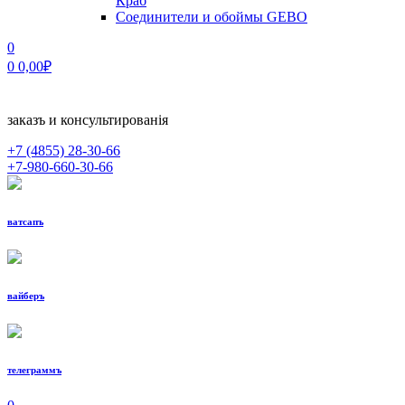
Краб
Соединители и обоймы GEBO
0
0
0,00
₽
заказъ и консультированiя
+7 (4855)
28-30-66
+7-980-660-30-66
ватсапъ
вайберъ
телеграммъ
МЕНЮ