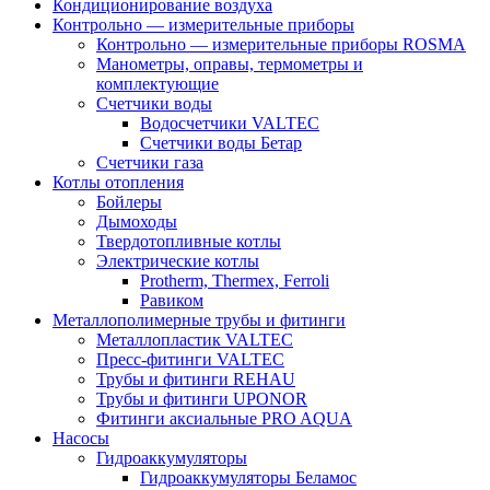
Кондиционирование воздуха
Контрольно — измерительные приборы
Контрольно — измерительные приборы ROSMA
Манометры, оправы, термометры и
комплектующие
Счетчики воды
Водосчетчики VALTEC
Счетчики воды Бетар
Счетчики газа
Котлы отопления
Бойлеры
Дымоходы
Твердотопливные котлы
Электрические котлы
Protherm, Thermex, Ferroli
Равиком
Металлополимерные трубы и фитинги
Металлопластик VALTEC
Пресс-фитинги VALTEC
Трубы и фитинги REHAU
Трубы и фитинги UРONOR
Фитинги аксиальные PRO AQUA
Насосы
Гидроаккумуляторы
Гидроаккумуляторы Беламос