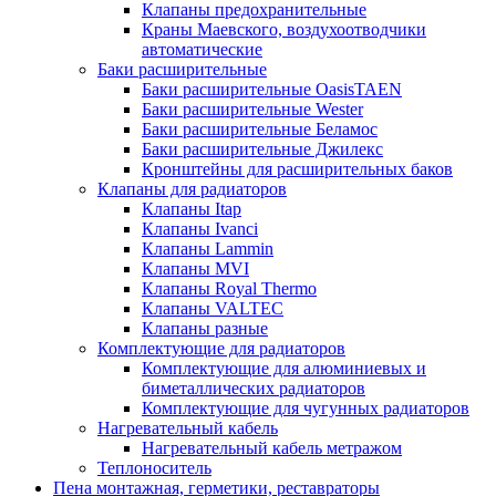
Клапаны предохранительные
Краны Маевского, воздухоотводчики
автоматические
Баки расширительные
Баки расширительные OasisTAEN
Баки расширительные Wester
Баки расширительные Беламос
Баки расширительные Джилекс
Кронштейны для расширительных баков
Клапаны для радиаторов
Клапаны Itap
Клапаны Ivanci
Клапаны Lammin
Клапаны MVI
Клапаны Royal Thermo
Клапаны VALTEC
Клапаны разные
Комплектующие для радиаторов
Комплектующие для алюминиевых и
биметаллических радиаторов
Комплектующие для чугунных радиаторов
Нагревательный кабель
Нагревательный кабель метражом
Теплоноситель
Пена монтажная, герметики, реставраторы