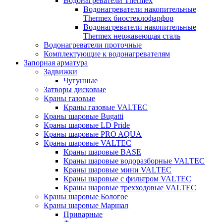
Водонагреватели Thermex
Водонагреватели накопительные
Thermex биостеклофарфор
Водонагреватели накопительные
Thermex нержавеющая сталь
Водонагреватели проточные
Комплектующие к водонагревателям
Запорная арматура
Задвижки
Чугунные
Затворы дисковые
Краны газовые
Краны газовые VALTEC
Краны шаровые Bugatti
Краны шаровые LD Pride
Краны шаровые PRO AQUA
Краны шаровые VALTEC
Краны шаровые BASE
Краны шаровые водоразборные VALTEC
Краны шаровые мини VALTEC
Краны шаровые с фильтром VALTEC
Краны шаровые трехходовые VALTEC
Краны шаровые Бологое
Краны шаровые Маршал
Приварные