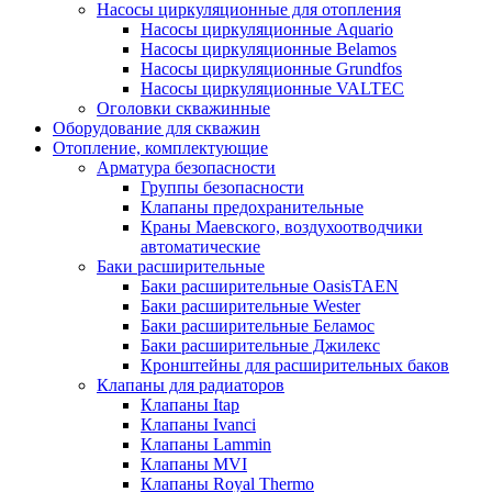
Насосы циркуляционные для отопления
Насосы циркуляционные Aquario
Насосы циркуляционные Belamos
Насосы циркуляционные Grundfos
Насосы циркуляционные VALTEC
Оголовки скважинные
Оборудование для скважин
Отопление, комплектующие
Арматура безопасности
Группы безопасности
Клапаны предохранительные
Краны Маевского, воздухоотводчики
автоматические
Баки расширительные
Баки расширительные OasisTAEN
Баки расширительные Wester
Баки расширительные Беламос
Баки расширительные Джилекс
Кронштейны для расширительных баков
Клапаны для радиаторов
Клапаны Itap
Клапаны Ivanci
Клапаны Lammin
Клапаны MVI
Клапаны Royal Thermo