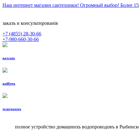
Наш интернет магазин сантехники! Огромный выбор! Более 1
заказъ и консультированiя
+7 (4855)
28-30-66
+7-980-660-30-66
ватсапъ
вайберъ
телеграммъ
полное устройство домашнихъ водопроводовъ в Рыбинск