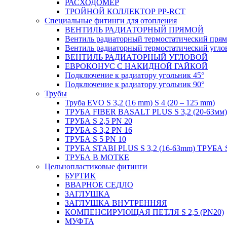
РАСХОДОМЕР
ТРОЙНОЙ КОЛЛЕКТОР PP-RCT
Специальные фитинги для отопления
ВЕНТИЛЬ РАДИАТОРНЫЙ ПРЯМОЙ
Вентиль радиаторный термостатический пря
Вентиль радиаторный термостатический угло
ВЕНТИЛЬ РАДИАТОРНЫЙ УГЛОВОЙ
ЕВРОКОНУС С НАКИДНОЙ ГАЙКОЙ
Подключение к радиатору угольник 45°
Подключение к радиатору угольник 90°
Трубы
Труба EVO S 3,2 (16 mm) S 4 (20 – 125 mm)
ТРУБА FIBER BASALT PLUS S 3,2 (20-63мм)
ТРУБА S 2,5 PN 20
ТРУБА S 3,2 PN 16
ТРУБА S 5 PN 10
ТРУБА STABI PLUS S 3,2 (16-63mm) ТРУБА 
ТРУБА В МОТКЕ
Цельнопластиковые фитинги
БУРТИК
ВВАРНОЕ СЕДЛО
ЗАГЛУШКА
ЗАГЛУШКА ВНУТРЕННЯЯ
КОМПЕНСИРУЮЩАЯ ПЕТЛЯ S 2,5 (PN20)
МУФТА