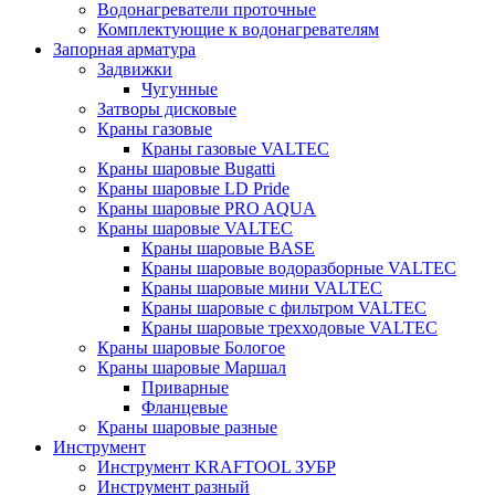
Водонагреватели проточные
Комплектующие к водонагревателям
Запорная арматура
Задвижки
Чугунные
Затворы дисковые
Краны газовые
Краны газовые VALTEC
Краны шаровые Bugatti
Краны шаровые LD Pride
Краны шаровые PRO AQUA
Краны шаровые VALTEC
Краны шаровые BASE
Краны шаровые водоразборные VALTEC
Краны шаровые мини VALTEC
Краны шаровые с фильтром VALTEC
Краны шаровые трехходовые VALTEC
Краны шаровые Бологое
Краны шаровые Маршал
Приварные
Фланцевые
Краны шаровые разные
Инструмент
Инструмент KRAFTOOL ЗУБР
Инструмент разный