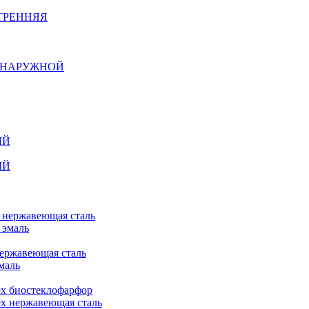
ТРЕННЯЯ
Й НАРУЖНОЙ
ЫЙ
ЫЙ
n нержавеющая сталь
 эмаль
нержавеющая сталь
маль
ex биостеклофарфор
ex нержавеющая сталь