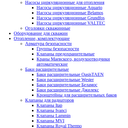
Насосы циркуляционные для отопления
Насосы циркуляционные Aquario
Насосы циркуляционные Belamos
Насосы циркуляционные Grundfos
Насосы циркуляционные VALTEC
Оголовки скважинные
Оборудование для скважин
Отопление, комплектующие
Арматура безопасности
Группы безопасности
Клапаны предохранительные
Краны Маевского, воздухоотводчики
автоматические
Баки расширительные
Баки расширительные OasisTAEN
Баки расширительные Wester
Баки расширительные Беламос
Баки расширительные Джилекс
Кронштейны для расширительных баков
Клапаны для радиаторов
Клапаны Itap
Клапаны Ivanci
Клапаны Lammin
Клапаны MVI
Клапаны Royal Thermo