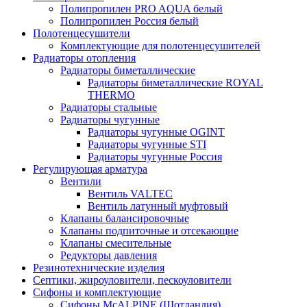
Полипропилен PRO AQUA белый
Полипропилен Россия белый
Полотенцесушители
Комплектующие для полотенцесушителей
Радиаторы отопления
Радиаторы биметаллические
Радиаторы биметаллические ROYAL
THERMO
Радиаторы стальные
Радиаторы чугунные
Радиаторы чугунные OGINT
Радиаторы чугунные STI
Радиаторы чугунные Россия
Регулирующая арматура
Вентили
Вентиль VALTEC
Вентиль латунный муфтовый
Клапаны балансировочные
Клапаны подпиточные и отсекающие
Клапаны смесительные
Редукторы давления
Резинотехнические изделия
Септики, жироуловители, пескоуловители
Сифоны и комплектующие
Сифоны McALPINE (Шотландия)