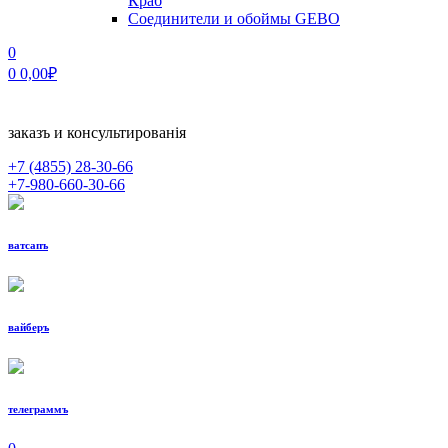
Краб
Соединители и обоймы GEBO
0
0
0,00
₽
заказъ и консультированiя
+7 (4855)
28-30-66
+7-980-660-30-66
ватсапъ
вайберъ
телеграммъ
МЕНЮ