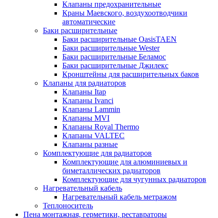
Клапаны предохранительные
Краны Маевского, воздухоотводчики
автоматические
Баки расширительные
Баки расширительные OasisTAEN
Баки расширительные Wester
Баки расширительные Беламос
Баки расширительные Джилекс
Кронштейны для расширительных баков
Клапаны для радиаторов
Клапаны Itap
Клапаны Ivanci
Клапаны Lammin
Клапаны MVI
Клапаны Royal Thermo
Клапаны VALTEC
Клапаны разные
Комплектующие для радиаторов
Комплектующие для алюминиевых и
биметаллических радиаторов
Комплектующие для чугунных радиаторов
Нагревательный кабель
Нагревательный кабель метражом
Теплоноситель
Пена монтажная, герметики, реставраторы