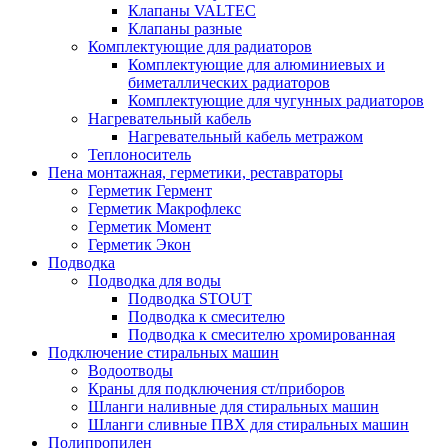
Клапаны VALTEC
Клапаны разные
Комплектующие для радиаторов
Комплектующие для алюминиевых и
биметаллических радиаторов
Комплектующие для чугунных радиаторов
Нагревательный кабель
Нагревательный кабель метражом
Теплоноситель
Пена монтажная, герметики, реставраторы
Герметик Гермент
Герметик Макрофлекс
Герметик Момент
Герметик Экон
Подводка
Подводка для воды
Подводка STOUT
Подводка к смесителю
Подводка к смесителю хромированная
Подключение стиральных машин
Водоотводы
Краны для подключения ст/приборов
Шланги наливные для стиральных машин
Шланги сливные ПВХ для стиральных машин
Полипропилен