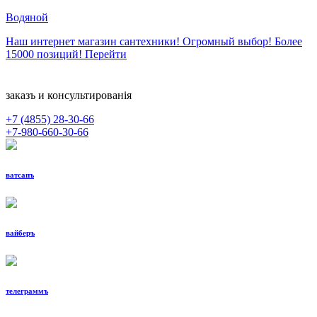
Водяной
Наш интернет магазин сантехники! Огромный выбор! Более
15000 позиций!
Перейти
заказъ и консультированiя
+7 (4855)
28-30-66
+7-980-660-30-66
ватсапъ
вайберъ
телеграммъ