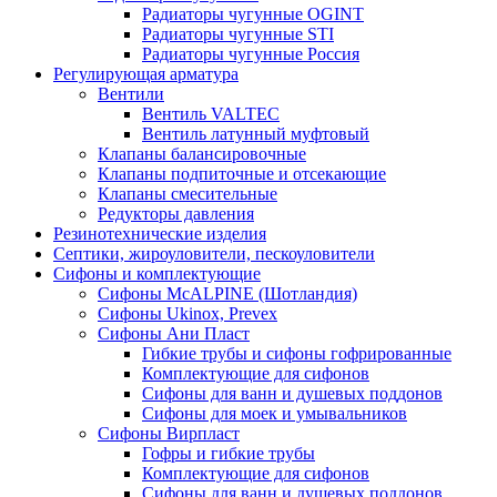
Радиаторы чугунные OGINT
Радиаторы чугунные STI
Радиаторы чугунные Россия
Регулирующая арматура
Вентили
Вентиль VALTEC
Вентиль латунный муфтовый
Клапаны балансировочные
Клапаны подпиточные и отсекающие
Клапаны смесительные
Редукторы давления
Резинотехнические изделия
Септики, жироуловители, пескоуловители
Сифоны и комплектующие
Сифоны McALPINE (Шотландия)
Сифоны Ukinox, Prevex
Сифоны Ани Пласт
Гибкие трубы и сифоны гофрированные
Комплектующие для сифонов
Сифоны для ванн и душевых поддонов
Сифоны для моек и умывальников
Сифоны Вирпласт
Гофры и гибкие трубы
Комплектующие для сифонов
Сифоны для ванн и душевых поддонов