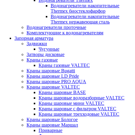
Водонагреватели Thermex
Водонагреватели накопительные
Thermex биостеклофарфор
Водонагреватели накопительные
Thermex нержавеющая сталь
Водонагреватели проточные
Комплектующие к водонагревателям
Запорная арматура
Задвижки
Чугунные
Затворы дисковые
Краны газовые
Краны газовые VALTEC
Краны шаровые Bugatti
Краны шаровые LD Pride
Краны шаровые PRO AQUA
Краны шаровые VALTEC
Краны шаровые BASE
Краны шаровые водоразборные VALTEC
Краны шаровые мини VALTEC
Краны шаровые с фильтром VALTEC
Краны шаровые трехходовые VALTEC
Краны шаровые Бологое
Краны шаровые Маршал
Приварные