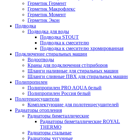
Герметик Гермент
Герметик Макрофлекс
Герметик Момент
Герметик Экон
Подводка
Подводка для воды
Подводка STOUT
Подводка к смесителю
Подводка к смесителю хромированная
Подключение стиральных машин
Водоотводы
Краны для подключения ст/приборов
Шланги наливные для стиральных машин
Шланги сливные ПВХ для стиральных машин
Полипропилен
Полипропилен PRO AQUA белый
Полипропилен Россия белый
Полотенцесушители
Комплектующие для полотенцесушителей
Радиаторы отопления
Радиаторы биметаллические
Радиаторы биметаллические ROYAL
THERMO
Радиаторы стальные
Радиаторы чугунные