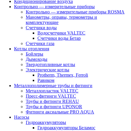
Кондиционирование воздуха
Контрольно — измерительные приборы
Контрольно — измерительные приборы ROSMA
Манометры, оправы, термометры и
комплектующие
Счетчики воды
Водосчетчики VALTEC
Счетчики воды Бетар
Счетчики газа
Котлы отопления
Бойлеры
Дымоходы
Твердотопливные котлы
Электрические котлы
Protherm, Thermex, Ferroli
Равиком
Металлополимерные трубы и фитинги
Металлопластик VALTEC
Пресс-фитинги VALTEC
Трубы и фитинги REHAU
Трубы и фитинги UРONOR
Фитинги аксиальные PRO AQUA
Насосы
Гидроаккумуляторы
Гидроаккумуляторы Беламос