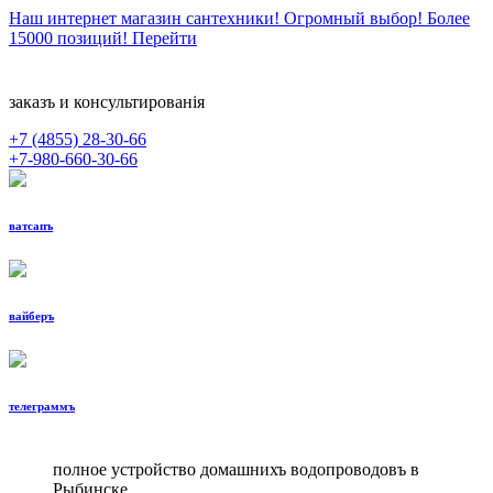
Наш интернет магазин сантехники! Огромный выбор! Более
15000 позиций!
Перейти
заказъ и консультированiя
+7 (4855)
28-30-66
+7-980-660-30-66
ватсапъ
вайберъ
телеграммъ
полное устройство домашнихъ водопроводовъ в
Рыбинске