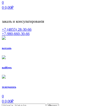
0
0
0,00
₽
заказъ и консультированiя
+7 (4855)
28-30-66
+7-980-660-30-66
ватсапъ
вайберъ
телеграммъ
МЕНЮ
0
0
0,00
₽
Поиск: