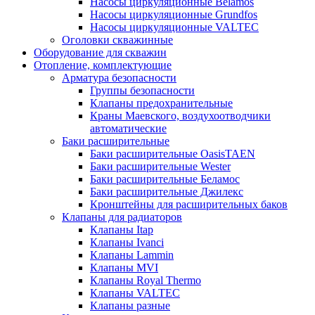
Насосы циркуляционные Belamos
Насосы циркуляционные Grundfos
Насосы циркуляционные VALTEC
Оголовки скважинные
Оборудование для скважин
Отопление, комплектующие
Арматура безопасности
Группы безопасности
Клапаны предохранительные
Краны Маевского, воздухоотводчики
автоматические
Баки расширительные
Баки расширительные OasisTAEN
Баки расширительные Wester
Баки расширительные Беламос
Баки расширительные Джилекс
Кронштейны для расширительных баков
Клапаны для радиаторов
Клапаны Itap
Клапаны Ivanci
Клапаны Lammin
Клапаны MVI
Клапаны Royal Thermo
Клапаны VALTEC
Клапаны разные