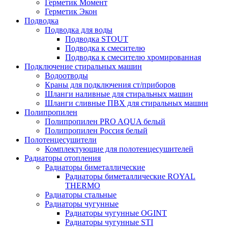
Герметик Момент
Герметик Экон
Подводка
Подводка для воды
Подводка STOUT
Подводка к смесителю
Подводка к смесителю хромированная
Подключение стиральных машин
Водоотводы
Краны для подключения ст/приборов
Шланги наливные для стиральных машин
Шланги сливные ПВХ для стиральных машин
Полипропилен
Полипропилен PRO AQUA белый
Полипропилен Россия белый
Полотенцесушители
Комплектующие для полотенцесушителей
Радиаторы отопления
Радиаторы биметаллические
Радиаторы биметаллические ROYAL
THERMO
Радиаторы стальные
Радиаторы чугунные
Радиаторы чугунные OGINT
Радиаторы чугунные STI