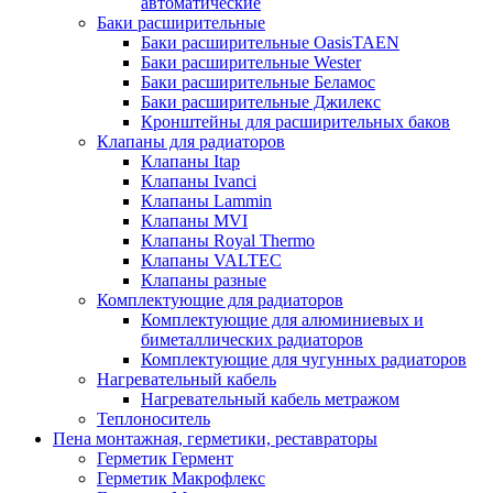
автоматические
Баки расширительные
Баки расширительные OasisTAEN
Баки расширительные Wester
Баки расширительные Беламос
Баки расширительные Джилекс
Кронштейны для расширительных баков
Клапаны для радиаторов
Клапаны Itap
Клапаны Ivanci
Клапаны Lammin
Клапаны MVI
Клапаны Royal Thermo
Клапаны VALTEC
Клапаны разные
Комплектующие для радиаторов
Комплектующие для алюминиевых и
биметаллических радиаторов
Комплектующие для чугунных радиаторов
Нагревательный кабель
Нагревательный кабель метражом
Теплоноситель
Пена монтажная, герметики, реставраторы
Герметик Гермент
Герметик Макрофлекс