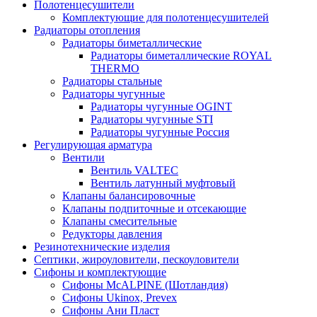
Полотенцесушители
Комплектующие для полотенцесушителей
Радиаторы отопления
Радиаторы биметаллические
Радиаторы биметаллические ROYAL
THERMO
Радиаторы стальные
Радиаторы чугунные
Радиаторы чугунные OGINT
Радиаторы чугунные STI
Радиаторы чугунные Россия
Регулирующая арматура
Вентили
Вентиль VALTEC
Вентиль латунный муфтовый
Клапаны балансировочные
Клапаны подпиточные и отсекающие
Клапаны смесительные
Редукторы давления
Резинотехнические изделия
Септики, жироуловители, пескоуловители
Сифоны и комплектующие
Сифоны McALPINE (Шотландия)
Сифоны Ukinox, Prevex
Сифоны Ани Пласт