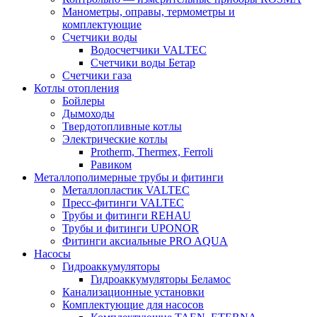
Манометры, оправы, термометры и
комплектующие
Счетчики воды
Водосчетчики VALTEC
Счетчики воды Бетар
Счетчики газа
Котлы отопления
Бойлеры
Дымоходы
Твердотопливные котлы
Электрические котлы
Protherm, Thermex, Ferroli
Равиком
Металлополимерные трубы и фитинги
Металлопластик VALTEC
Пресс-фитинги VALTEC
Трубы и фитинги REHAU
Трубы и фитинги UРONOR
Фитинги аксиальные PRO AQUA
Насосы
Гидроаккумуляторы
Гидроаккумуляторы Беламос
Канализационные установки
Комплектующие для насосов