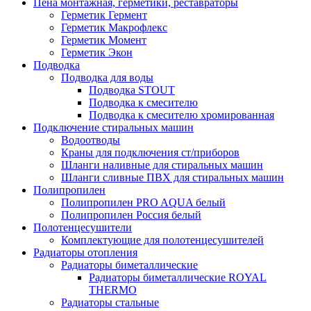
Пена монтажная, герметики, реставраторы
Герметик Гермент
Герметик Макрофлекс
Герметик Момент
Герметик Экон
Подводка
Подводка для воды
Подводка STOUT
Подводка к смесителю
Подводка к смесителю хромированная
Подключение стиральных машин
Водоотводы
Краны для подключения ст/приборов
Шланги наливные для стиральных машин
Шланги сливные ПВХ для стиральных машин
Полипропилен
Полипропилен PRO AQUA белый
Полипропилен Россия белый
Полотенцесушители
Комплектующие для полотенцесушителей
Радиаторы отопления
Радиаторы биметаллические
Радиаторы биметаллические ROYAL
THERMO
Радиаторы стальные