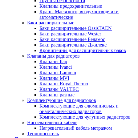
Группы безопасности
Клапаны предохранительные
Краны Маевского, воздухоотводчики
автоматические
Баки расширительные
Баки расширительные OasisTAEN
Баки расширительные Wester
Баки расширительные Беламос
Баки расширительные Джилекс
Кронштейны для расширительных баков
Клапаны для радиаторов
Клапаны Itap
Клапаны Ivanci
Клапаны Lammin
Клапаны MVI
Клапаны Royal Thermo
Клапаны VALTEC
Клапаны разные
Комплектующие для радиаторов
Комплектующие для алюминиевых и
биметаллических радиаторов
Комплектующие для чугунных радиаторов
Нагревательный кабель
Нагревательный кабель метражом
Теплоноситель