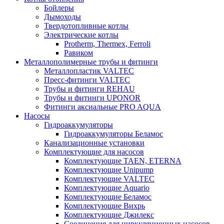
Бойлеры
Дымоходы
Твердотопливные котлы
Электрические котлы
Protherm, Thermex, Ferroli
Равиком
Металлополимерные трубы и фитинги
Металлопластик VALTEC
Пресс-фитинги VALTEC
Трубы и фитинги REHAU
Трубы и фитинги UРONOR
Фитинги аксиальные PRO AQUA
Насосы
Гидроаккумуляторы
Гидроаккумуляторы Беламос
Канализационные установки
Комплектующие для насосов
Комплектующие TAEN, ETERNA
Комплектующие Unipump
Комплектующие VALTEC
Комплектующие Аquario
Комплектующие Беламос
Комплектующие Вихрь
Комплектующие Джилекс
Соединения для циркуляционных насосов