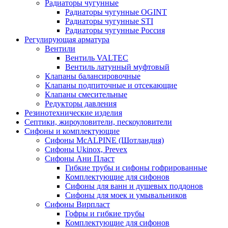
Радиаторы чугунные
Радиаторы чугунные OGINT
Радиаторы чугунные STI
Радиаторы чугунные Россия
Регулирующая арматура
Вентили
Вентиль VALTEC
Вентиль латунный муфтовый
Клапаны балансировочные
Клапаны подпиточные и отсекающие
Клапаны смесительные
Редукторы давления
Резинотехнические изделия
Септики, жироуловители, пескоуловители
Сифоны и комплектующие
Сифоны McALPINE (Шотландия)
Сифоны Ukinox, Prevex
Сифоны Ани Пласт
Гибкие трубы и сифоны гофрированные
Комплектующие для сифонов
Сифоны для ванн и душевых поддонов
Сифоны для моек и умывальников
Сифоны Вирпласт
Гофры и гибкие трубы
Комплектующие для сифонов