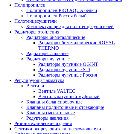
Полипропилен
Полипропилен PRO AQUA белый
Полипропилен Россия белый
Полотенцесушители
Комплектующие для полотенцесушителей
Радиаторы отопления
Радиаторы биметаллические
Радиаторы биметаллические ROYAL
THERMO
Радиаторы стальные
Радиаторы чугунные
Радиаторы чугунные OGINT
Радиаторы чугунные STI
Радиаторы чугунные Россия
Регулирующая арматура
Вентили
Вентиль VALTEC
Вентиль латунный муфтовый
Клапаны балансировочные
Клапаны подпиточные и отсекающие
Клапаны смесительные
Редукторы давления
Резинотехнические изделия
Септики, жироуловители, пескоуловители