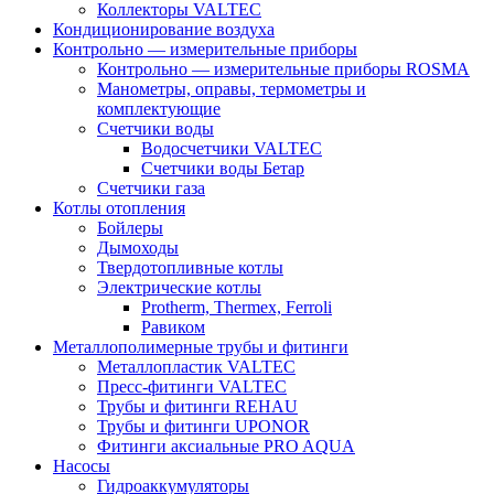
Коллекторы VALTEC
Кондиционирование воздуха
Контрольно — измерительные приборы
Контрольно — измерительные приборы ROSMA
Манометры, оправы, термометры и
комплектующие
Счетчики воды
Водосчетчики VALTEC
Счетчики воды Бетар
Счетчики газа
Котлы отопления
Бойлеры
Дымоходы
Твердотопливные котлы
Электрические котлы
Protherm, Thermex, Ferroli
Равиком
Металлополимерные трубы и фитинги
Металлопластик VALTEC
Пресс-фитинги VALTEC
Трубы и фитинги REHAU
Трубы и фитинги UРONOR
Фитинги аксиальные PRO AQUA
Насосы
Гидроаккумуляторы