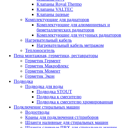
Клапаны Royal Thermo
Клапаны VALTEC
Клапаны разные
Комплектующие для радиаторов
Комплектующие для алюминиевых и
биметаллических радиаторов
Комплектующие для чугунных радиаторов
Нагревательный кабель
Нагревательный кабель метражом
Теплоноситель
Пена монтажная, герметики, реставраторы
Герметик Гермент
Герметик Макрофлекс
Герметик Момент
Герметик Экон
Подводка
Подводка для воды
Подводка STOUT
Подводка к смесителю
Подводка к смесителю хромированная
Подключение стиральных машин
Водоотводы
Краны для подключения ст/приборов
Шланги наливные для стиральных машин
Шланги сливные ПВХ для стиральных машин