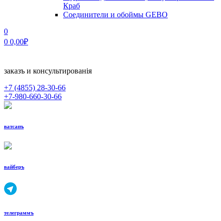
Краб
Соединители и обоймы GEBO
0
0
0,00
₽
заказъ и консультированiя
+7 (4855)
28-30-66
+7-980-660-30-66
ватсапъ
вайберъ
телеграммъ