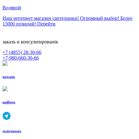
Водяной
Наш интернет магазин сантехники! Огромный выбор! Более
15000 позиций!
Перейти
заказъ и консультированiя
+7 (4855)
28-30-66
+7-980-660-30-66
ватсапъ
вайберъ
телеграммъ