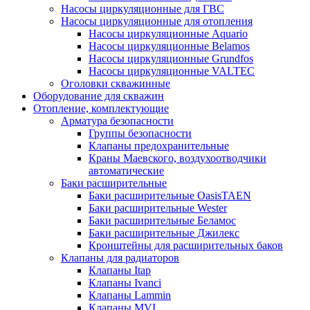
Насосы циркуляционные для ГВС
Насосы циркуляционные для отопления
Насосы циркуляционные Aquario
Насосы циркуляционные Belamos
Насосы циркуляционные Grundfos
Насосы циркуляционные VALTEC
Оголовки скважинные
Оборудование для скважин
Отопление, комплектующие
Арматура безопасности
Группы безопасности
Клапаны предохранительные
Краны Маевского, воздухоотводчики
автоматические
Баки расширительные
Баки расширительные OasisTAEN
Баки расширительные Wester
Баки расширительные Беламос
Баки расширительные Джилекс
Кронштейны для расширительных баков
Клапаны для радиаторов
Клапаны Itap
Клапаны Ivanci
Клапаны Lammin
Клапаны MVI