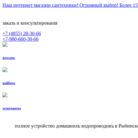
Наш интернет магазин сантехники! Огромный выбор! Более 1
заказъ и консультированiя
+7 (4855)
28-30-66
+7-980-660-30-66
ватсапъ
вайберъ
телеграммъ
полное устройство домашнихъ водопроводовъ в Рыбинск