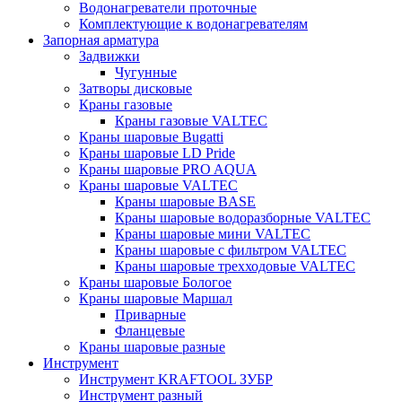
Водонагреватели проточные
Комплектующие к водонагревателям
Запорная арматура
Задвижки
Чугунные
Затворы дисковые
Краны газовые
Краны газовые VALTEC
Краны шаровые Bugatti
Краны шаровые LD Pride
Краны шаровые PRO AQUA
Краны шаровые VALTEC
Краны шаровые BASE
Краны шаровые водоразборные VALTEC
Краны шаровые мини VALTEC
Краны шаровые с фильтром VALTEC
Краны шаровые трехходовые VALTEC
Краны шаровые Бологое
Краны шаровые Маршал
Приварные
Фланцевые
Краны шаровые разные
Инструмент
Инструмент KRAFTOOL ЗУБР
Инструмент разный