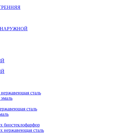
ТРЕННЯЯ
Й НАРУЖНОЙ
ЫЙ
ЫЙ
n нержавеющая сталь
 эмаль
нержавеющая сталь
маль
ex биостеклофарфор
ex нержавеющая сталь