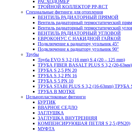
РАСХОДОМЕР
ТРОЙНОЙ КОЛЛЕКТОР PP-RCT
Специальные фитинги для отопления
ВЕНТИЛЬ РАДИАТОРНЫЙ ПРЯМОЙ
Вентиль радиаторный термостатический пря
Вентиль радиаторный термостатический угло
ВЕНТИЛЬ РАДИАТОРНЫЙ УГЛОВОЙ
ЕВРОКОНУС С НАКИДНОЙ ГАЙКОЙ
Подключение к радиатору угольник 45°
Подключение к радиатору угольник 90°
Трубы
Труба EVO S 3,2 (16 mm) S 4 (20 – 125 mm)
ТРУБА FIBER BASALT PLUS S 3,2 (20-63мм)
ТРУБА S 2,5 PN 20
ТРУБА S 3,2 PN 16
ТРУБА S 5 PN 10
ТРУБА STABI PLUS S 3,2 (16-63mm) ТРУБА 
ТРУБА В МОТКЕ
Цельнопластиковые фитинги
БУРТИК
ВВАРНОЕ СЕДЛО
ЗАГЛУШКА
ЗАГЛУШКА ВНУТРЕННЯЯ
КОМПЕНСИРУЮЩАЯ ПЕТЛЯ S 2,5 (PN20)
МУФТА