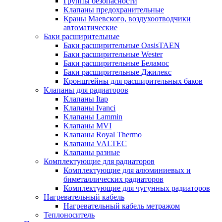
Группы безопасности
Клапаны предохранительные
Краны Маевского, воздухоотводчики
автоматические
Баки расширительные
Баки расширительные OasisTAEN
Баки расширительные Wester
Баки расширительные Беламос
Баки расширительные Джилекс
Кронштейны для расширительных баков
Клапаны для радиаторов
Клапаны Itap
Клапаны Ivanci
Клапаны Lammin
Клапаны MVI
Клапаны Royal Thermo
Клапаны VALTEC
Клапаны разные
Комплектующие для радиаторов
Комплектующие для алюминиевых и
биметаллических радиаторов
Комплектующие для чугунных радиаторов
Нагревательный кабель
Нагревательный кабель метражом
Теплоноситель