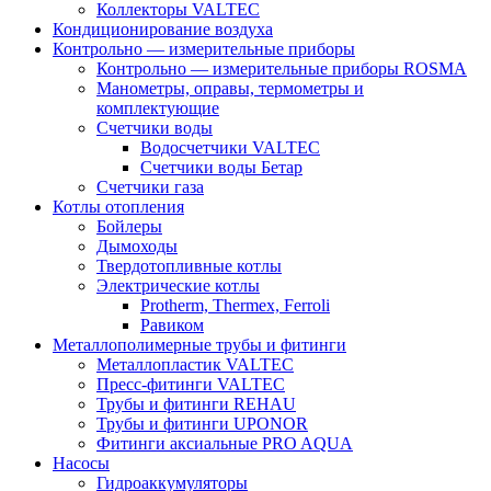
Коллекторы VALTEC
Кондиционирование воздуха
Контрольно — измерительные приборы
Контрольно — измерительные приборы ROSMA
Манометры, оправы, термометры и
комплектующие
Счетчики воды
Водосчетчики VALTEC
Счетчики воды Бетар
Счетчики газа
Котлы отопления
Бойлеры
Дымоходы
Твердотопливные котлы
Электрические котлы
Protherm, Thermex, Ferroli
Равиком
Металлополимерные трубы и фитинги
Металлопластик VALTEC
Пресс-фитинги VALTEC
Трубы и фитинги REHAU
Трубы и фитинги UРONOR
Фитинги аксиальные PRO AQUA
Насосы
Гидроаккумуляторы