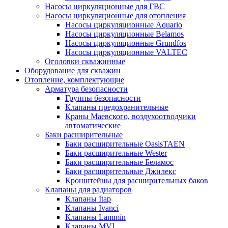
Насосы циркуляционные для ГВС
Насосы циркуляционные для отопления
Насосы циркуляционные Aquario
Насосы циркуляционные Belamos
Насосы циркуляционные Grundfos
Насосы циркуляционные VALTEC
Оголовки скважинные
Оборудование для скважин
Отопление, комплектующие
Арматура безопасности
Группы безопасности
Клапаны предохранительные
Краны Маевского, воздухоотводчики
автоматические
Баки расширительные
Баки расширительные OasisTAEN
Баки расширительные Wester
Баки расширительные Беламос
Баки расширительные Джилекс
Кронштейны для расширительных баков
Клапаны для радиаторов
Клапаны Itap
Клапаны Ivanci
Клапаны Lammin
Клапаны MVI