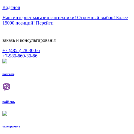
Водяной
Наш интернет магазин сантехники! Огромный выбор! Более
15000 позиций!
Перейти
заказъ и консультированiя
+7 (4855)
28-30-66
+7-980-660-30-66
ватсапъ
вайберъ
телеграммъ