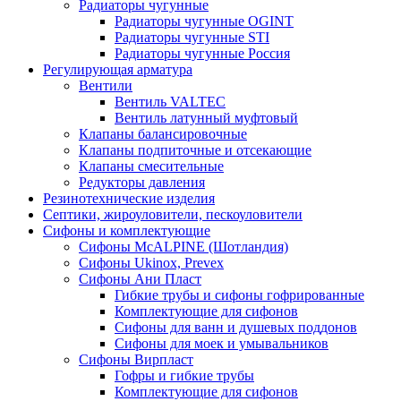
Радиаторы чугунные
Радиаторы чугунные OGINT
Радиаторы чугунные STI
Радиаторы чугунные Россия
Регулирующая арматура
Вентили
Вентиль VALTEC
Вентиль латунный муфтовый
Клапаны балансировочные
Клапаны подпиточные и отсекающие
Клапаны смесительные
Редукторы давления
Резинотехнические изделия
Септики, жироуловители, пескоуловители
Сифоны и комплектующие
Сифоны McALPINE (Шотландия)
Сифоны Ukinox, Prevex
Сифоны Ани Пласт
Гибкие трубы и сифоны гофрированные
Комплектующие для сифонов
Сифоны для ванн и душевых поддонов
Сифоны для моек и умывальников
Сифоны Вирпласт
Гофры и гибкие трубы
Комплектующие для сифонов