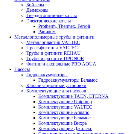
Бойлеры
Дымоходы
Твердотопливные котлы
Электрические котлы
Protherm, Thermex, Ferroli
Равиком
Металлополимерные трубы и фитинги
Металлопластик VALTEC
Пресс-фитинги VALTEC
Трубы и фитинги REHAU
Трубы и фитинги UРONOR
Фитинги аксиальные PRO AQUA
Насосы
Гидроаккумуляторы
Гидроаккумуляторы Беламос
Канализационные установки
Комплектующие для насосов
Комплектующие TAEN, ETERNA
Комплектующие Unipump
Комплектующие VALTEC
Комплектующие Аquario
Комплектующие Беламос
Комплектующие Вихрь
Комплектующие Джилекс
Соединения для циркуляционных насосов