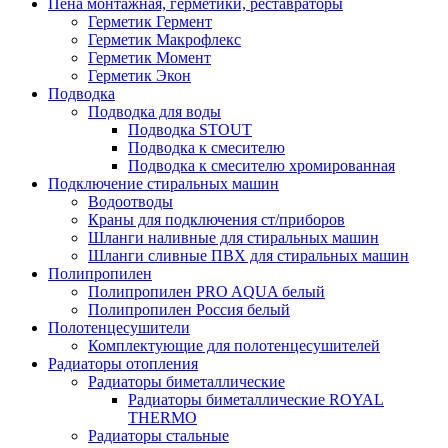
Пена монтажная, герметики, реставраторы
Герметик Гермент
Герметик Макрофлекс
Герметик Момент
Герметик Экон
Подводка
Подводка для воды
Подводка STOUT
Подводка к смесителю
Подводка к смесителю хромированная
Подключение стиральных машин
Водоотводы
Краны для подключения ст/приборов
Шланги наливные для стиральных машин
Шланги сливные ПВХ для стиральных машин
Полипропилен
Полипропилен PRO AQUA белый
Полипропилен Россия белый
Полотенцесушители
Комплектующие для полотенцесушителей
Радиаторы отопления
Радиаторы биметаллические
Радиаторы биметаллические ROYAL
THERMO
Радиаторы стальные