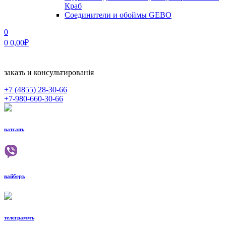
Краб
Соединители и обоймы GEBO
0
0
0,00
₽
заказъ и консультированiя
+7 (4855)
28-30-66
+7-980-660-30-66
ватсапъ
вайберъ
телеграммъ