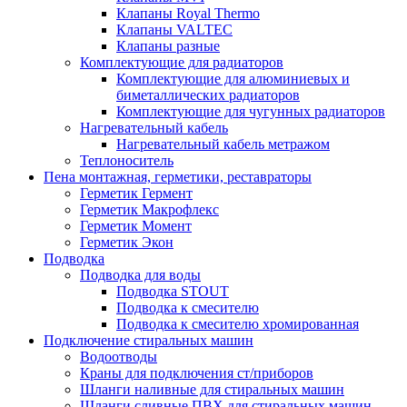
Клапаны Royal Thermo
Клапаны VALTEC
Клапаны разные
Комплектующие для радиаторов
Комплектующие для алюминиевых и
биметаллических радиаторов
Комплектующие для чугунных радиаторов
Нагревательный кабель
Нагревательный кабель метражом
Теплоноситель
Пена монтажная, герметики, реставраторы
Герметик Гермент
Герметик Макрофлекс
Герметик Момент
Герметик Экон
Подводка
Подводка для воды
Подводка STOUT
Подводка к смесителю
Подводка к смесителю хромированная
Подключение стиральных машин
Водоотводы
Краны для подключения ст/приборов
Шланги наливные для стиральных машин
Шланги сливные ПВХ для стиральных машин