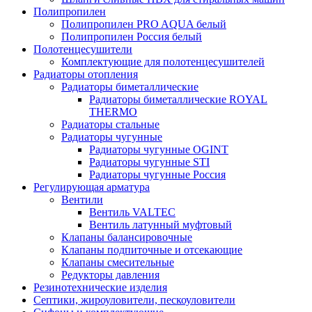
Полипропилен
Полипропилен PRO AQUA белый
Полипропилен Россия белый
Полотенцесушители
Комплектующие для полотенцесушителей
Радиаторы отопления
Радиаторы биметаллические
Радиаторы биметаллические ROYAL
THERMO
Радиаторы стальные
Радиаторы чугунные
Радиаторы чугунные OGINT
Радиаторы чугунные STI
Радиаторы чугунные Россия
Регулирующая арматура
Вентили
Вентиль VALTEC
Вентиль латунный муфтовый
Клапаны балансировочные
Клапаны подпиточные и отсекающие
Клапаны смесительные
Редукторы давления
Резинотехнические изделия
Септики, жироуловители, пескоуловители