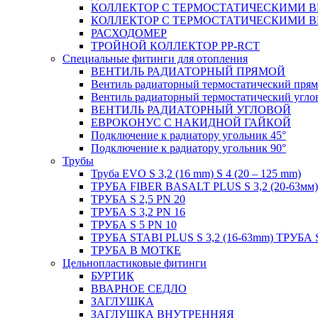
КОЛЛЕКТОР С ТЕРМОСТАТИЧЕСКИМИ 
КОЛЛЕКТОР С ТЕРМОСТАТИЧЕСКИМИ 
РАСХОДОМЕР
ТРОЙНОЙ КОЛЛЕКТОР PP-RCT
Специальные фитинги для отопления
ВЕНТИЛЬ РАДИАТОРНЫЙ ПРЯМОЙ
Вентиль радиаторный термостатический пря
Вентиль радиаторный термостатический угло
ВЕНТИЛЬ РАДИАТОРНЫЙ УГЛОВОЙ
ЕВРОКОНУС С НАКИДНОЙ ГАЙКОЙ
Подключение к радиатору угольник 45°
Подключение к радиатору угольник 90°
Трубы
Труба EVO S 3,2 (16 mm) S 4 (20 – 125 mm)
ТРУБА FIBER BASALT PLUS S 3,2 (20-63мм)
ТРУБА S 2,5 PN 20
ТРУБА S 3,2 PN 16
ТРУБА S 5 PN 10
ТРУБА STABI PLUS S 3,2 (16-63mm) ТРУБА 
ТРУБА В МОТКЕ
Цельнопластиковые фитинги
БУРТИК
ВВАРНОЕ СЕДЛО
ЗАГЛУШКА
ЗАГЛУШКА ВНУТРЕННЯЯ