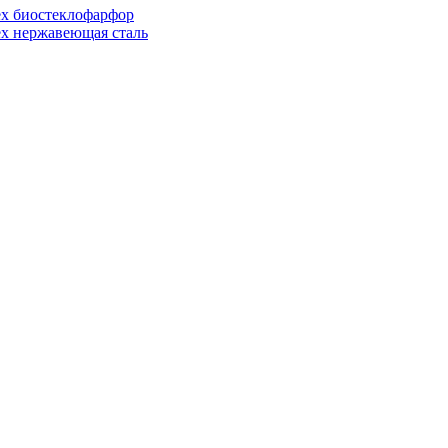
ex биостеклофарфор
ex нержавеющая сталь