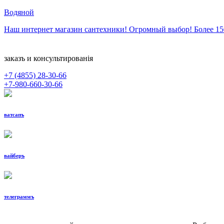
Водяной
Наш интернет магазин сантехники! Огромный выбор! Более 1
заказъ и консультированiя
+7 (4855)
28-30-66
+7-980-660-30-66
ватсапъ
вайберъ
телеграммъ