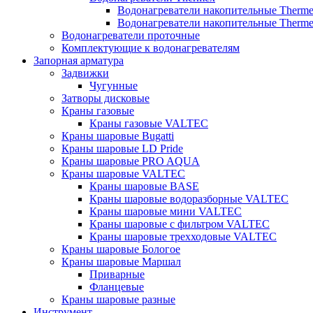
Водонагреватели накопительные Therm
Водонагреватели накопительные Therm
Водонагреватели проточные
Комплектующие к водонагревателям
Запорная арматура
Задвижки
Чугунные
Затворы дисковые
Краны газовые
Краны газовые VALTEC
Краны шаровые Bugatti
Краны шаровые LD Pride
Краны шаровые PRO AQUA
Краны шаровые VALTEC
Краны шаровые BASE
Краны шаровые водоразборные VALTEC
Краны шаровые мини VALTEC
Краны шаровые с фильтром VALTEC
Краны шаровые трехходовые VALTEC
Краны шаровые Бологое
Краны шаровые Маршал
Приварные
Фланцевые
Краны шаровые разные
Инструмент