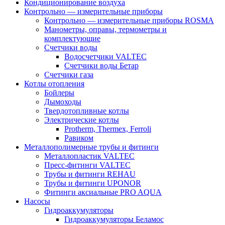
Кондиционирование воздуха
Контрольно — измерительные приборы
Контрольно — измерительные приборы ROSMA
Манометры, оправы, термометры и
комплектующие
Счетчики воды
Водосчетчики VALTEC
Счетчики воды Бетар
Счетчики газа
Котлы отопления
Бойлеры
Дымоходы
Твердотопливные котлы
Электрические котлы
Protherm, Thermex, Ferroli
Равиком
Металлополимерные трубы и фитинги
Металлопластик VALTEC
Пресс-фитинги VALTEC
Трубы и фитинги REHAU
Трубы и фитинги UРONOR
Фитинги аксиальные PRO AQUA
Насосы
Гидроаккумуляторы
Гидроаккумуляторы Беламос