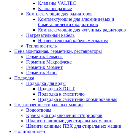
Клапаны VALTEC
Клапаны разные
Комплектующие для радиаторов
Комплектующие для алюминиевых и
биметаллических радиаторов
Комплектующие для чугунных радиаторов
Нагревательный кабель
Нагревательный кабель метражом
Теплоноситель
Пена монтажная, герметики, реставраторы
Герметик Гермент
Герметик Макрофлекс
Герметик Момент
Герметик Экон
Подводка
Подводка для воды
Подводка STOUT
Подводка к смесителю
Подводка к смесителю хромированная
Подключение стиральных машин
Водоотводы
Краны для подключения ст/приборов
Шланги наливные для стиральных машин
Шланги сливные ПВХ для стиральных машин
Полипропилен