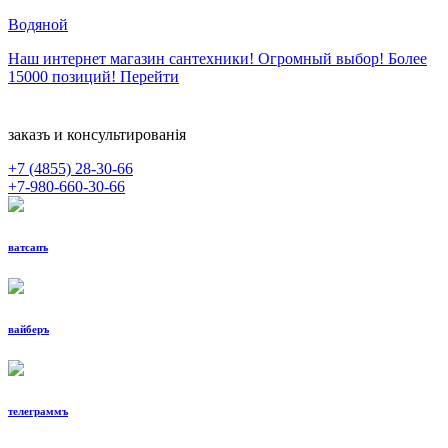
Водяной
Наш интернет магазин сантехники! Огромный выбор! Более
15000 позиций!
Перейти
заказъ и консультированiя
+7 (4855)
28-30-66
+7-980-660-30-66
ватсапъ
вайберъ
телеграммъ