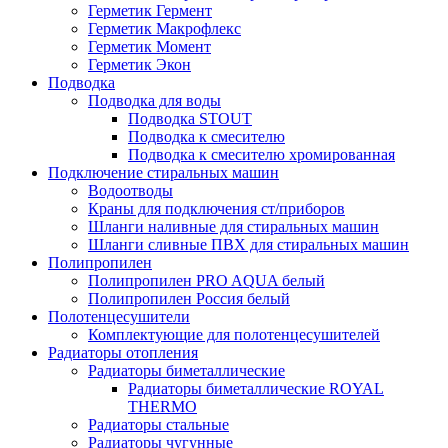
Герметик Гермент
Герметик Макрофлекс
Герметик Момент
Герметик Экон
Подводка
Подводка для воды
Подводка STOUT
Подводка к смесителю
Подводка к смесителю хромированная
Подключение стиральных машин
Водоотводы
Краны для подключения ст/приборов
Шланги наливные для стиральных машин
Шланги сливные ПВХ для стиральных машин
Полипропилен
Полипропилен PRO AQUA белый
Полипропилен Россия белый
Полотенцесушители
Комплектующие для полотенцесушителей
Радиаторы отопления
Радиаторы биметаллические
Радиаторы биметаллические ROYAL
THERMO
Радиаторы стальные
Радиаторы чугунные