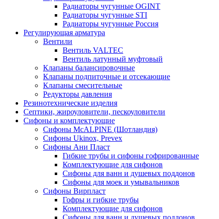
Радиаторы чугунные OGINT
Радиаторы чугунные STI
Радиаторы чугунные Россия
Регулирующая арматура
Вентили
Вентиль VALTEC
Вентиль латунный муфтовый
Клапаны балансировочные
Клапаны подпиточные и отсекающие
Клапаны смесительные
Редукторы давления
Резинотехнические изделия
Септики, жироуловители, пескоуловители
Сифоны и комплектующие
Сифоны McALPINE (Шотландия)
Сифоны Ukinox, Prevex
Сифоны Ани Пласт
Гибкие трубы и сифоны гофрированные
Комплектующие для сифонов
Сифоны для ванн и душевых поддонов
Сифоны для моек и умывальников
Сифоны Вирпласт
Гофры и гибкие трубы
Комплектующие для сифонов
Сифоны для ванн и душевых поддонов