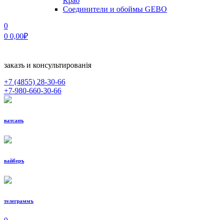
Краб
Соединители и обоймы GEBO
0
0
0,00
₽
заказъ и консультированiя
+7 (4855)
28-30-66
+7-980-660-30-66
ватсапъ
вайберъ
телеграммъ
МЕНЮ