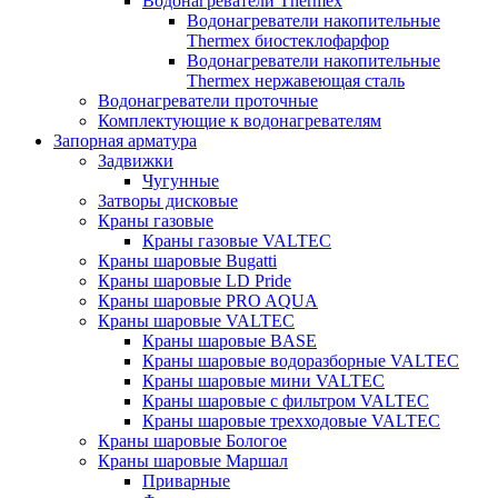
Водонагреватели Thermex
Водонагреватели накопительные
Thermex биостеклофарфор
Водонагреватели накопительные
Thermex нержавеющая сталь
Водонагреватели проточные
Комплектующие к водонагревателям
Запорная арматура
Задвижки
Чугунные
Затворы дисковые
Краны газовые
Краны газовые VALTEC
Краны шаровые Bugatti
Краны шаровые LD Pride
Краны шаровые PRO AQUA
Краны шаровые VALTEC
Краны шаровые BASE
Краны шаровые водоразборные VALTEC
Краны шаровые мини VALTEC
Краны шаровые с фильтром VALTEC
Краны шаровые трехходовые VALTEC
Краны шаровые Бологое
Краны шаровые Маршал
Приварные