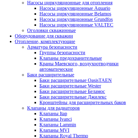
Насосы циркуляционные для отопления
Насосы циркуляционные Aquario
Насосы циркуляционные Belamos
Насосы циркуляционные Grundfos
Насосы циркуляционные VALTEC
Оголовки скважинные
Оборудование для скважин
Отопление, комплектующие
Арматура безопасности
Группы безопасности
Клапаны предохранительные
Краны Маевского, воздухоотводчики
автоматические
Баки расширительные
Баки расширительные OasisTAEN
Баки расширительные Wester
Баки расширительные Беламос
Баки расширительные Джилекс
Кронштейны для расширительных баков
Клапаны для радиаторов
Клапаны Itap
Клапаны Ivanci
Клапаны Lammin
Клапаны MVI
Клапаны Royal Thermo