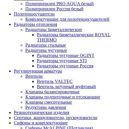
Полипропилен PRO AQUA белый
Полипропилен Россия белый
Полотенцесушители
Комплектующие для полотенцесушителей
Радиаторы отопления
Радиаторы биметаллические
Радиаторы биметаллические ROYAL
THERMO
Радиаторы стальные
Радиаторы чугунные
Радиаторы чугунные OGINT
Радиаторы чугунные STI
Радиаторы чугунные Россия
Регулирующая арматура
Вентили
Вентиль VALTEC
Вентиль латунный муфтовый
Клапаны балансировочные
Клапаны подпиточные и отсекающие
Клапаны смесительные
Редукторы давления
Резинотехнические изделия
Септики, жироуловители, пескоуловители
Сифоны и комплектующие
Сифоны McALPINE (Шотландия)