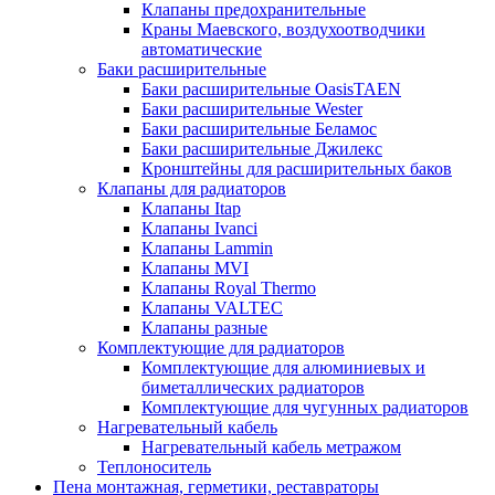
Клапаны предохранительные
Краны Маевского, воздухоотводчики
автоматические
Баки расширительные
Баки расширительные OasisTAEN
Баки расширительные Wester
Баки расширительные Беламос
Баки расширительные Джилекс
Кронштейны для расширительных баков
Клапаны для радиаторов
Клапаны Itap
Клапаны Ivanci
Клапаны Lammin
Клапаны MVI
Клапаны Royal Thermo
Клапаны VALTEC
Клапаны разные
Комплектующие для радиаторов
Комплектующие для алюминиевых и
биметаллических радиаторов
Комплектующие для чугунных радиаторов
Нагревательный кабель
Нагревательный кабель метражом
Теплоноситель
Пена монтажная, герметики, реставраторы