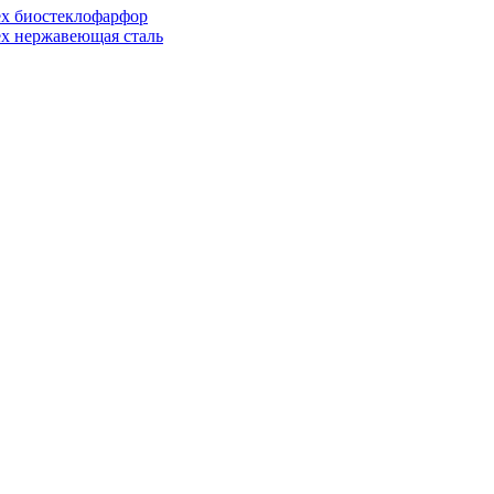
ex биостеклофарфор
ex нержавеющая сталь