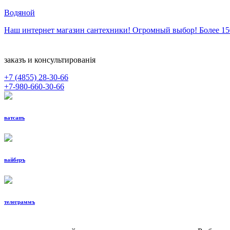
Водяной
Наш интернет магазин сантехники! Огромный выбор! Более 1
заказъ и консультированiя
+7 (4855)
28-30-66
+7-980-660-30-66
ватсапъ
вайберъ
телеграммъ