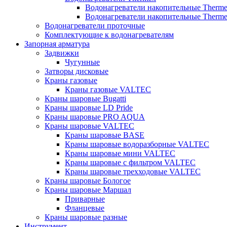
Водонагреватели накопительные Therm
Водонагреватели накопительные Therm
Водонагреватели проточные
Комплектующие к водонагревателям
Запорная арматура
Задвижки
Чугунные
Затворы дисковые
Краны газовые
Краны газовые VALTEC
Краны шаровые Bugatti
Краны шаровые LD Pride
Краны шаровые PRO AQUA
Краны шаровые VALTEC
Краны шаровые BASE
Краны шаровые водоразборные VALTEC
Краны шаровые мини VALTEC
Краны шаровые с фильтром VALTEC
Краны шаровые трехходовые VALTEC
Краны шаровые Бологое
Краны шаровые Маршал
Приварные
Фланцевые
Краны шаровые разные
Инструмент