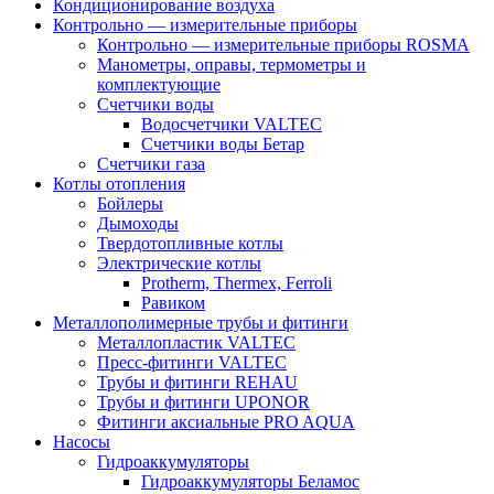
Кондиционирование воздуха
Контрольно — измерительные приборы
Контрольно — измерительные приборы ROSMA
Манометры, оправы, термометры и
комплектующие
Счетчики воды
Водосчетчики VALTEC
Счетчики воды Бетар
Счетчики газа
Котлы отопления
Бойлеры
Дымоходы
Твердотопливные котлы
Электрические котлы
Protherm, Thermex, Ferroli
Равиком
Металлополимерные трубы и фитинги
Металлопластик VALTEC
Пресс-фитинги VALTEC
Трубы и фитинги REHAU
Трубы и фитинги UРONOR
Фитинги аксиальные PRO AQUA
Насосы
Гидроаккумуляторы
Гидроаккумуляторы Беламос