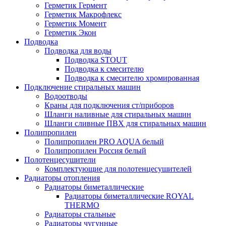
Герметик Гермент
Герметик Макрофлекс
Герметик Момент
Герметик Экон
Подводка
Подводка для воды
Подводка STOUT
Подводка к смесителю
Подводка к смесителю хромированная
Подключение стиральных машин
Водоотводы
Краны для подключения ст/приборов
Шланги наливные для стиральных машин
Шланги сливные ПВХ для стиральных машин
Полипропилен
Полипропилен PRO AQUA белый
Полипропилен Россия белый
Полотенцесушители
Комплектующие для полотенцесушителей
Радиаторы отопления
Радиаторы биметаллические
Радиаторы биметаллические ROYAL
THERMO
Радиаторы стальные
Радиаторы чугунные