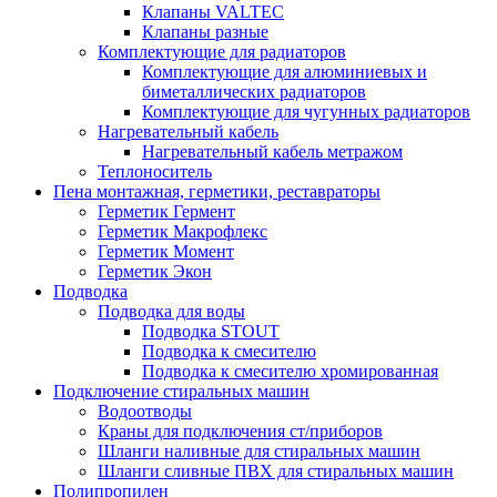
Клапаны VALTEC
Клапаны разные
Комплектующие для радиаторов
Комплектующие для алюминиевых и
биметаллических радиаторов
Комплектующие для чугунных радиаторов
Нагревательный кабель
Нагревательный кабель метражом
Теплоноситель
Пена монтажная, герметики, реставраторы
Герметик Гермент
Герметик Макрофлекс
Герметик Момент
Герметик Экон
Подводка
Подводка для воды
Подводка STOUT
Подводка к смесителю
Подводка к смесителю хромированная
Подключение стиральных машин
Водоотводы
Краны для подключения ст/приборов
Шланги наливные для стиральных машин
Шланги сливные ПВХ для стиральных машин
Полипропилен