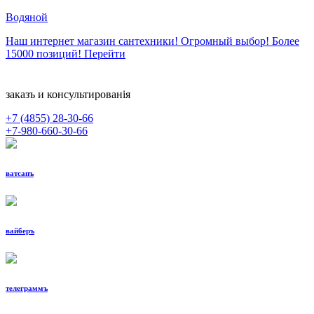
Водяной
Наш интернет магазин сантехники! Огромный выбор! Более
15000 позиций!
Перейти
заказъ и консультированiя
+7 (4855)
28-30-66
+7-980-660-30-66
ватсапъ
вайберъ
телеграммъ