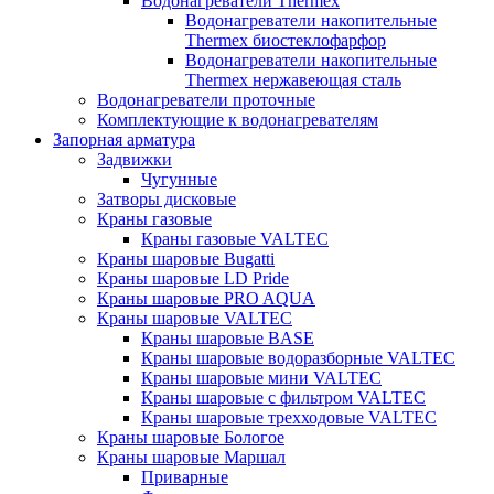
Водонагреватели Thermex
Водонагреватели накопительные
Thermex биостеклофарфор
Водонагреватели накопительные
Thermex нержавеющая сталь
Водонагреватели проточные
Комплектующие к водонагревателям
Запорная арматура
Задвижки
Чугунные
Затворы дисковые
Краны газовые
Краны газовые VALTEC
Краны шаровые Bugatti
Краны шаровые LD Pride
Краны шаровые PRO AQUA
Краны шаровые VALTEC
Краны шаровые BASE
Краны шаровые водоразборные VALTEC
Краны шаровые мини VALTEC
Краны шаровые с фильтром VALTEC
Краны шаровые трехходовые VALTEC
Краны шаровые Бологое
Краны шаровые Маршал
Приварные