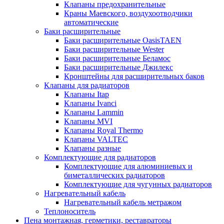
Клапаны предохранительные
Краны Маевского, воздухоотводчики
автоматические
Баки расширительные
Баки расширительные OasisTAEN
Баки расширительные Wester
Баки расширительные Беламос
Баки расширительные Джилекс
Кронштейны для расширительных баков
Клапаны для радиаторов
Клапаны Itap
Клапаны Ivanci
Клапаны Lammin
Клапаны MVI
Клапаны Royal Thermo
Клапаны VALTEC
Клапаны разные
Комплектующие для радиаторов
Комплектующие для алюминиевых и
биметаллических радиаторов
Комплектующие для чугунных радиаторов
Нагревательный кабель
Нагревательный кабель метражом
Теплоноситель
Пена монтажная, герметики, реставраторы