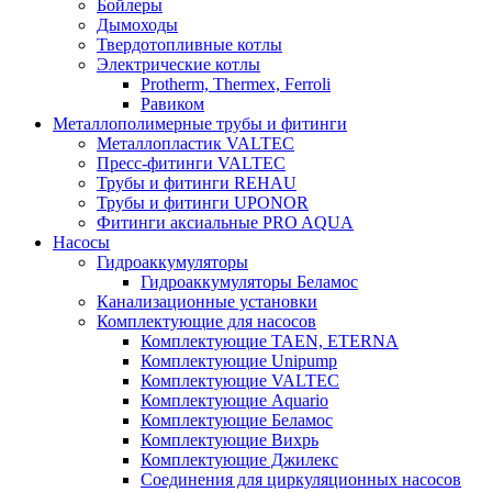
Бойлеры
Дымоходы
Твердотопливные котлы
Электрические котлы
Protherm, Thermex, Ferroli
Равиком
Металлополимерные трубы и фитинги
Металлопластик VALTEC
Пресс-фитинги VALTEC
Трубы и фитинги REHAU
Трубы и фитинги UРONOR
Фитинги аксиальные PRO AQUA
Насосы
Гидроаккумуляторы
Гидроаккумуляторы Беламос
Канализационные установки
Комплектующие для насосов
Комплектующие TAEN, ETERNA
Комплектующие Unipump
Комплектующие VALTEC
Комплектующие Аquario
Комплектующие Беламос
Комплектующие Вихрь
Комплектующие Джилекс
Соединения для циркуляционных насосов