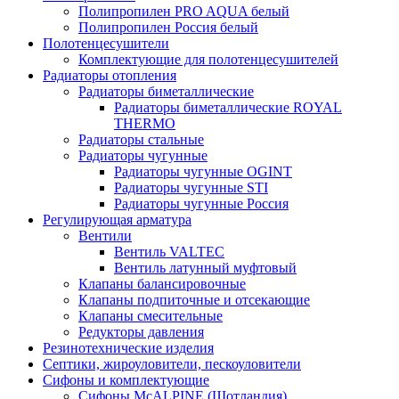
Полипропилен PRO AQUA белый
Полипропилен Россия белый
Полотенцесушители
Комплектующие для полотенцесушителей
Радиаторы отопления
Радиаторы биметаллические
Радиаторы биметаллические ROYAL
THERMO
Радиаторы стальные
Радиаторы чугунные
Радиаторы чугунные OGINT
Радиаторы чугунные STI
Радиаторы чугунные Россия
Регулирующая арматура
Вентили
Вентиль VALTEC
Вентиль латунный муфтовый
Клапаны балансировочные
Клапаны подпиточные и отсекающие
Клапаны смесительные
Редукторы давления
Резинотехнические изделия
Септики, жироуловители, пескоуловители
Сифоны и комплектующие
Сифоны McALPINE (Шотландия)