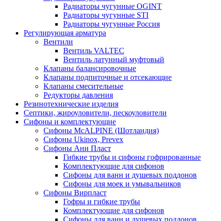
Радиаторы чугунные OGINT
Радиаторы чугунные STI
Радиаторы чугунные Россия
Регулирующая арматура
Вентили
Вентиль VALTEC
Вентиль латунный муфтовый
Клапаны балансировочные
Клапаны подпиточные и отсекающие
Клапаны смесительные
Редукторы давления
Резинотехнические изделия
Септики, жироуловители, пескоуловители
Сифоны и комплектующие
Сифоны McALPINE (Шотландия)
Сифоны Ukinox, Prevex
Сифоны Ани Пласт
Гибкие трубы и сифоны гофрированные
Комплектующие для сифонов
Сифоны для ванн и душевых поддонов
Сифоны для моек и умывальников
Сифоны Вирпласт
Гофры и гибкие трубы
Комплектующие для сифонов
Сифоны для ванн и душевых поддонов