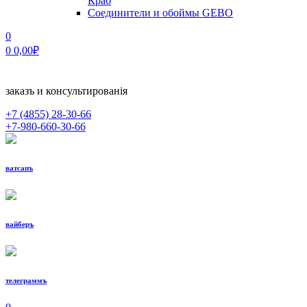
Краб
Соединители и обоймы GEBO
0
0
0,00
₽
заказъ и консультированiя
+7 (4855)
28-30-66
+7-980-660-30-66
ватсапъ
вайберъ
телеграммъ
МЕНЮ