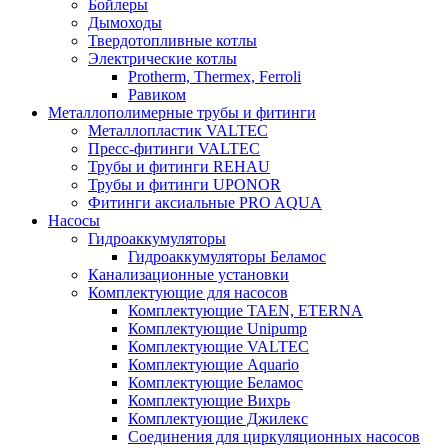
Бойлеры
Дымоходы
Твердотопливные котлы
Электрические котлы
Protherm, Thermex, Ferroli
Равиком
Металлополимерные трубы и фитинги
Металлопластик VALTEC
Пресс-фитинги VALTEC
Трубы и фитинги REHAU
Трубы и фитинги UРONOR
Фитинги аксиальные PRO AQUA
Насосы
Гидроаккумуляторы
Гидроаккумуляторы Беламос
Канализационные установки
Комплектующие для насосов
Комплектующие TAEN, ETERNA
Комплектующие Unipump
Комплектующие VALTEC
Комплектующие Аquario
Комплектующие Беламос
Комплектующие Вихрь
Комплектующие Джилекс
Соединения для циркуляционных насосов