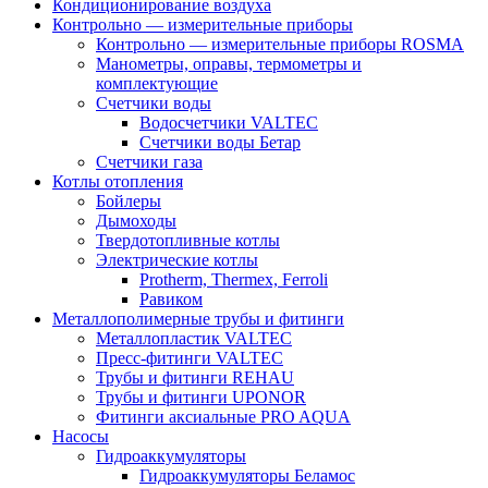
Кондиционирование воздуха
Контрольно — измерительные приборы
Контрольно — измерительные приборы ROSMA
Манометры, оправы, термометры и
комплектующие
Счетчики воды
Водосчетчики VALTEC
Счетчики воды Бетар
Счетчики газа
Котлы отопления
Бойлеры
Дымоходы
Твердотопливные котлы
Электрические котлы
Protherm, Thermex, Ferroli
Равиком
Металлополимерные трубы и фитинги
Металлопластик VALTEC
Пресс-фитинги VALTEC
Трубы и фитинги REHAU
Трубы и фитинги UРONOR
Фитинги аксиальные PRO AQUA
Насосы
Гидроаккумуляторы
Гидроаккумуляторы Беламос