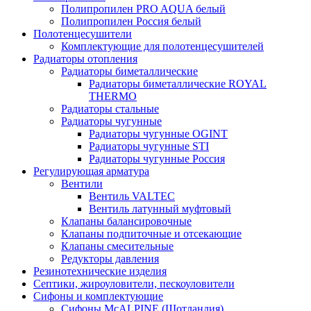
Полипропилен PRO AQUA белый
Полипропилен Россия белый
Полотенцесушители
Комплектующие для полотенцесушителей
Радиаторы отопления
Радиаторы биметаллические
Радиаторы биметаллические ROYAL
THERMO
Радиаторы стальные
Радиаторы чугунные
Радиаторы чугунные OGINT
Радиаторы чугунные STI
Радиаторы чугунные Россия
Регулирующая арматура
Вентили
Вентиль VALTEC
Вентиль латунный муфтовый
Клапаны балансировочные
Клапаны подпиточные и отсекающие
Клапаны смесительные
Редукторы давления
Резинотехнические изделия
Септики, жироуловители, пескоуловители
Сифоны и комплектующие
Сифоны McALPINE (Шотландия)