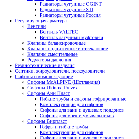
Радиаторы чугунные OGINT
Радиаторы чугунные STI
Радиаторы чугунные Россия
Регулирующая арматура
Вентили
Вентиль VALTEC
Вентиль латунный муфтовый
Клапаны балансировочные
Клапаны подпиточные и отсекающие
Клапаны смесительные
Редукторы давления
Резинотехнические изделия
Септики, жироуловители, пескоуловители
Сифоны и комплектующие
Сифоны McALPINE (Шотландия)
Сифоны Ukinox, Prevex
Сифоны Ани Пласт
Гибкие трубы и сифоны гофрированные
Комплектующие для сифонов
Сифоны для ванн и душевых поддонов
Сифоны для моек и умывальников
Сифоны Вирпласт
Гофры и гибкие трубы
Комплектующие для сифонов
Сифоны для ванн и душевых поддонов