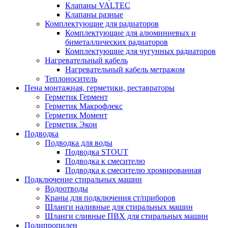
Клапаны VALTEC
Клапаны разные
Комплектующие для радиаторов
Комплектующие для алюминиевых и
биметаллических радиаторов
Комплектующие для чугунных радиаторов
Нагревательный кабель
Нагревательный кабель метражом
Теплоноситель
Пена монтажная, герметики, реставраторы
Герметик Гермент
Герметик Макрофлекс
Герметик Момент
Герметик Экон
Подводка
Подводка для воды
Подводка STOUT
Подводка к смесителю
Подводка к смесителю хромированная
Подключение стиральных машин
Водоотводы
Краны для подключения ст/приборов
Шланги наливные для стиральных машин
Шланги сливные ПВХ для стиральных машин
Полипропилен