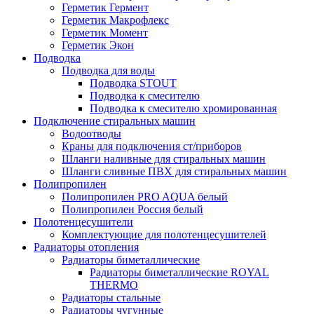
Герметик Гермент
Герметик Макрофлекс
Герметик Момент
Герметик Экон
Подводка
Подводка для воды
Подводка STOUT
Подводка к смесителю
Подводка к смесителю хромированная
Подключение стиральных машин
Водоотводы
Краны для подключения ст/приборов
Шланги наливные для стиральных машин
Шланги сливные ПВХ для стиральных машин
Полипропилен
Полипропилен PRO AQUA белый
Полипропилен Россия белый
Полотенцесушители
Комплектующие для полотенцесушителей
Радиаторы отопления
Радиаторы биметаллические
Радиаторы биметаллические ROYAL
THERMO
Радиаторы стальные
Радиаторы чугунные