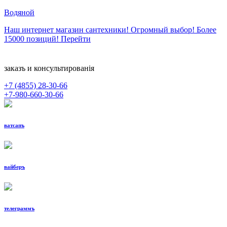
Водяной
Наш интернет магазин сантехники! Огромный выбор! Более
15000 позиций!
Перейти
заказъ и консультированiя
+7 (4855)
28-30-66
+7-980-660-30-66
ватсапъ
вайберъ
телеграммъ