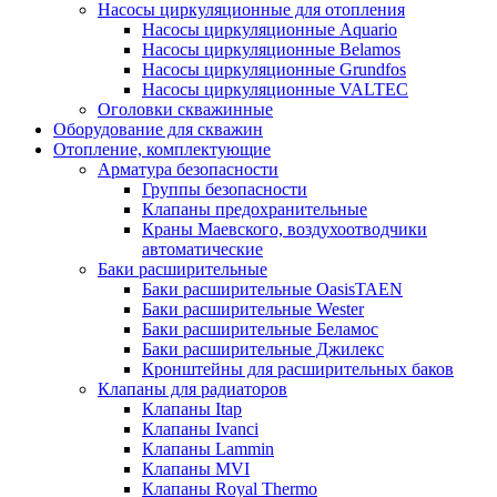
Насосы циркуляционные для отопления
Насосы циркуляционные Aquario
Насосы циркуляционные Belamos
Насосы циркуляционные Grundfos
Насосы циркуляционные VALTEC
Оголовки скважинные
Оборудование для скважин
Отопление, комплектующие
Арматура безопасности
Группы безопасности
Клапаны предохранительные
Краны Маевского, воздухоотводчики
автоматические
Баки расширительные
Баки расширительные OasisTAEN
Баки расширительные Wester
Баки расширительные Беламос
Баки расширительные Джилекс
Кронштейны для расширительных баков
Клапаны для радиаторов
Клапаны Itap
Клапаны Ivanci
Клапаны Lammin
Клапаны MVI
Клапаны Royal Thermo