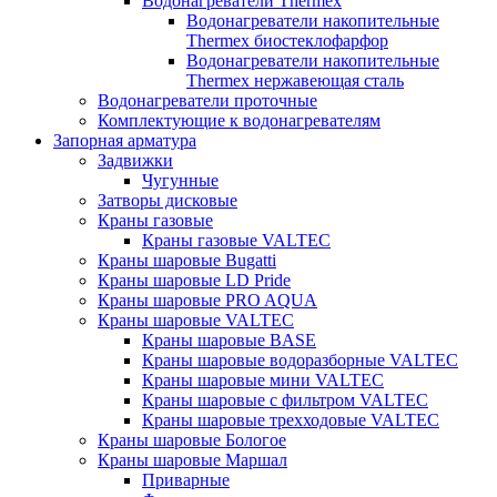
Водонагреватели Thermex
Водонагреватели накопительные
Thermex биостеклофарфор
Водонагреватели накопительные
Thermex нержавеющая сталь
Водонагреватели проточные
Комплектующие к водонагревателям
Запорная арматура
Задвижки
Чугунные
Затворы дисковые
Краны газовые
Краны газовые VALTEC
Краны шаровые Bugatti
Краны шаровые LD Pride
Краны шаровые PRO AQUA
Краны шаровые VALTEC
Краны шаровые BASE
Краны шаровые водоразборные VALTEC
Краны шаровые мини VALTEC
Краны шаровые с фильтром VALTEC
Краны шаровые трехходовые VALTEC
Краны шаровые Бологое
Краны шаровые Маршал
Приварные