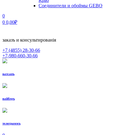
Краб
Соединители и обоймы GEBO
0
0
0,00
₽
заказъ и консультированiя
+7 (4855)
28-30-66
+7-980-660-30-66
ватсапъ
вайберъ
телеграммъ
МЕНЮ