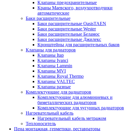
Клапаны предохранительные
Краны Маевского, воздухоотводчики
автоматические
Баки расширительные
Баки расширительные OasisTAEN
Баки расширительные Wester
Баки расширительные Беламос
Баки расширительные Джилекс
Кронштейны для расширительных баков
Клапаны для радиаторов
Клапаны Itap
Клапаны Ivanci
Клапаны Lammin
Клапаны MVI
Клапаны Royal Thermo
Клапаны VALTEC
Клапаны разные
Комплектующие для радиаторов
Комплектующие для алюминиевых и
биметаллических радиаторов
Комплектующие для чугунных радиаторов
Нагревательный кабель
Нагревательный кабель метражом
Теплоноситель
Пена монтажная, герметики, реставраторы