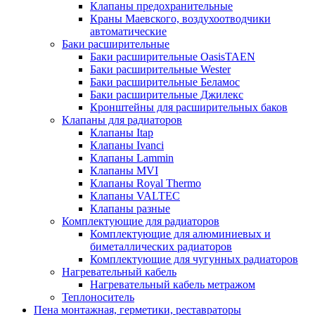
Клапаны предохранительные
Краны Маевского, воздухоотводчики
автоматические
Баки расширительные
Баки расширительные OasisTAEN
Баки расширительные Wester
Баки расширительные Беламос
Баки расширительные Джилекс
Кронштейны для расширительных баков
Клапаны для радиаторов
Клапаны Itap
Клапаны Ivanci
Клапаны Lammin
Клапаны MVI
Клапаны Royal Thermo
Клапаны VALTEC
Клапаны разные
Комплектующие для радиаторов
Комплектующие для алюминиевых и
биметаллических радиаторов
Комплектующие для чугунных радиаторов
Нагревательный кабель
Нагревательный кабель метражом
Теплоноситель
Пена монтажная, герметики, реставраторы