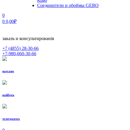
Краб
Соединители и обоймы GEBO
0
0
0,00
₽
заказъ и консультированiя
+7 (4855)
28-30-66
+7-980-660-30-66
ватсапъ
вайберъ
телеграммъ
МЕНЮ