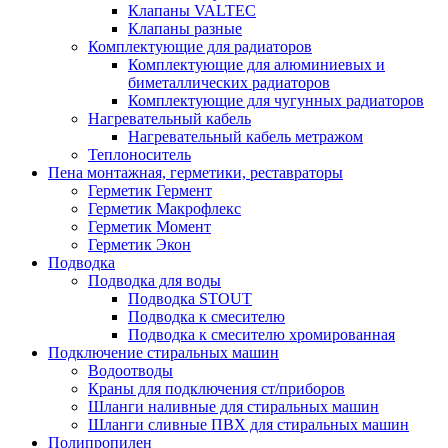
Клапаны VALTEC
Клапаны разные
Комплектующие для радиаторов
Комплектующие для алюминиевых и
биметаллических радиаторов
Комплектующие для чугунных радиаторов
Нагревательный кабель
Нагревательный кабель метражом
Теплоноситель
Пена монтажная, герметики, реставраторы
Герметик Гермент
Герметик Макрофлекс
Герметик Момент
Герметик Экон
Подводка
Подводка для воды
Подводка STOUT
Подводка к смесителю
Подводка к смесителю хромированная
Подключение стиральных машин
Водоотводы
Краны для подключения ст/приборов
Шланги наливные для стиральных машин
Шланги сливные ПВХ для стиральных машин
Полипропилен