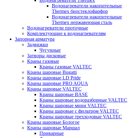
Водонагреватели Thermex
Водонагреватели накопительные
Thermex биостеклофарфор
Водонагреватели накопительные
Thermex нержавеющая сталь
Водонагреватели проточные
Комплектующие к водонагревателям
Запорная арматура
Задвижки
Чугунные
Затворы дисковые
Краны газовые
Краны газовые VALTEC
Краны шаровые Bugatti
Краны шаровые LD Pride
Краны шаровые PRO AQUA
Краны шаровые VALTEC
Краны шаровые BASE
Краны шаровые водоразборные VALTEC
Краны шаровые мини VALTEC
Краны шаровые с фильтром VALTEC
Краны шаровые трехходовые VALTEC
Краны шаровые Бологое
Краны шаровые Маршал
Приварные