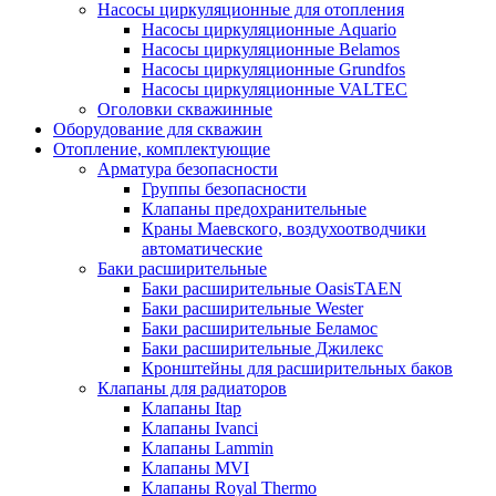
Насосы циркуляционные для отопления
Насосы циркуляционные Aquario
Насосы циркуляционные Belamos
Насосы циркуляционные Grundfos
Насосы циркуляционные VALTEC
Оголовки скважинные
Оборудование для скважин
Отопление, комплектующие
Арматура безопасности
Группы безопасности
Клапаны предохранительные
Краны Маевского, воздухоотводчики
автоматические
Баки расширительные
Баки расширительные OasisTAEN
Баки расширительные Wester
Баки расширительные Беламос
Баки расширительные Джилекс
Кронштейны для расширительных баков
Клапаны для радиаторов
Клапаны Itap
Клапаны Ivanci
Клапаны Lammin
Клапаны MVI
Клапаны Royal Thermo