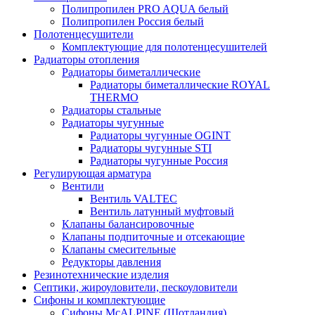
Полипропилен PRO AQUA белый
Полипропилен Россия белый
Полотенцесушители
Комплектующие для полотенцесушителей
Радиаторы отопления
Радиаторы биметаллические
Радиаторы биметаллические ROYAL
THERMO
Радиаторы стальные
Радиаторы чугунные
Радиаторы чугунные OGINT
Радиаторы чугунные STI
Радиаторы чугунные Россия
Регулирующая арматура
Вентили
Вентиль VALTEC
Вентиль латунный муфтовый
Клапаны балансировочные
Клапаны подпиточные и отсекающие
Клапаны смесительные
Редукторы давления
Резинотехнические изделия
Септики, жироуловители, пескоуловители
Сифоны и комплектующие
Сифоны McALPINE (Шотландия)