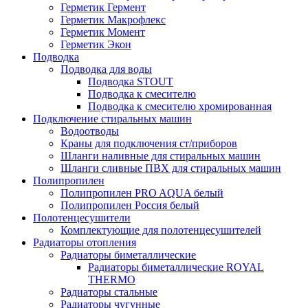
Герметик Гермент
Герметик Макрофлекс
Герметик Момент
Герметик Экон
Подводка
Подводка для воды
Подводка STOUT
Подводка к смесителю
Подводка к смесителю хромированная
Подключение стиральных машин
Водоотводы
Краны для подключения ст/приборов
Шланги наливные для стиральных машин
Шланги сливные ПВХ для стиральных машин
Полипропилен
Полипропилен PRO AQUA белый
Полипропилен Россия белый
Полотенцесушители
Комплектующие для полотенцесушителей
Радиаторы отопления
Радиаторы биметаллические
Радиаторы биметаллические ROYAL
THERMO
Радиаторы стальные
Радиаторы чугунные