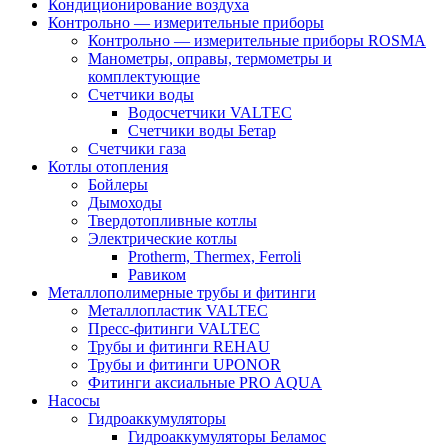
Кондиционирование воздуха
Контрольно — измерительные приборы
Контрольно — измерительные приборы ROSMA
Манометры, оправы, термометры и
комплектующие
Счетчики воды
Водосчетчики VALTEC
Счетчики воды Бетар
Счетчики газа
Котлы отопления
Бойлеры
Дымоходы
Твердотопливные котлы
Электрические котлы
Protherm, Thermex, Ferroli
Равиком
Металлополимерные трубы и фитинги
Металлопластик VALTEC
Пресс-фитинги VALTEC
Трубы и фитинги REHAU
Трубы и фитинги UРONOR
Фитинги аксиальные PRO AQUA
Насосы
Гидроаккумуляторы
Гидроаккумуляторы Беламос