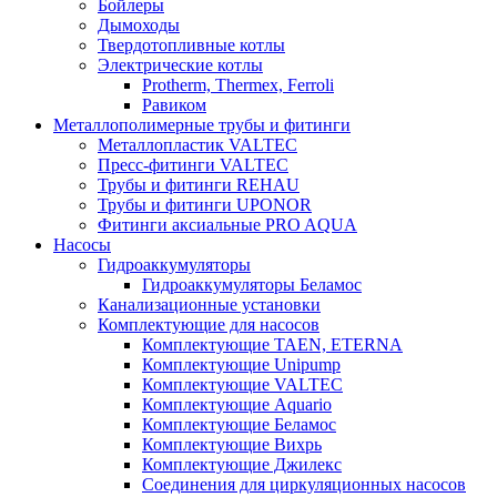
Бойлеры
Дымоходы
Твердотопливные котлы
Электрические котлы
Protherm, Thermex, Ferroli
Равиком
Металлополимерные трубы и фитинги
Металлопластик VALTEC
Пресс-фитинги VALTEC
Трубы и фитинги REHAU
Трубы и фитинги UРONOR
Фитинги аксиальные PRO AQUA
Насосы
Гидроаккумуляторы
Гидроаккумуляторы Беламос
Канализационные установки
Комплектующие для насосов
Комплектующие TAEN, ETERNA
Комплектующие Unipump
Комплектующие VALTEC
Комплектующие Аquario
Комплектующие Беламос
Комплектующие Вихрь
Комплектующие Джилекс
Соединения для циркуляционных насосов