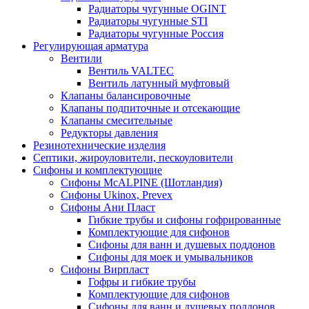
Радиаторы чугунные OGINT
Радиаторы чугунные STI
Радиаторы чугунные Россия
Регулирующая арматура
Вентили
Вентиль VALTEC
Вентиль латунный муфтовый
Клапаны балансировочные
Клапаны подпиточные и отсекающие
Клапаны смесительные
Редукторы давления
Резинотехнические изделия
Септики, жироуловители, пескоуловители
Сифоны и комплектующие
Сифоны McALPINE (Шотландия)
Сифоны Ukinox, Prevex
Сифоны Ани Пласт
Гибкие трубы и сифоны гофрированные
Комплектующие для сифонов
Сифоны для ванн и душевых поддонов
Сифоны для моек и умывальников
Сифоны Вирпласт
Гофры и гибкие трубы
Комплектующие для сифонов
Сифоны для ванн и душевых поддонов