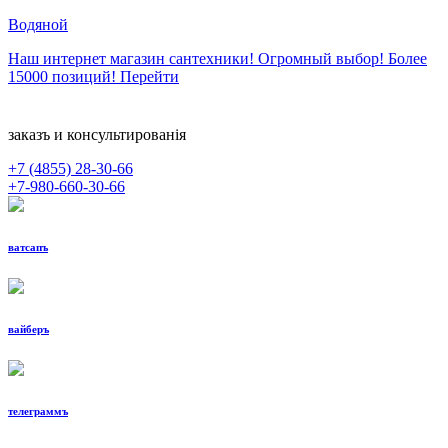
Водяной
Наш интернет магазин сантехники! Огромный выбор! Более
15000 позиций!
Перейти
заказъ и консультированiя
+7 (4855)
28-30-66
+7-980-660-30-66
ватсапъ
вайберъ
телеграммъ