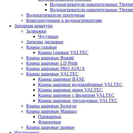
Водонагреватели накопительные Therm
Водонагреватели накопительные Therm
Водонагреватели проточные
Комплектующие к водонагревателям
Запорная арматура
Задвижки
Чугунные
Затворы дисковые
Краны газовые
Краны газовые VALTEC
Краны шаровые Bugatti
Краны шаровые LD Pride
Краны шаровые PRO AQUA
Краны шаровые VALTEC
Краны шаровые BASE
Краны шаровые водоразборные VALTEC
Краны шаровые мини VALTEC
Краны шаровые с фильтром VALTEC
Краны шаровые трехходовые VALTEC
Краны шаровые Бологое
Краны шаровые Маршал
Приварные
Фланцевые
Краны шаровые разные
Инструмент