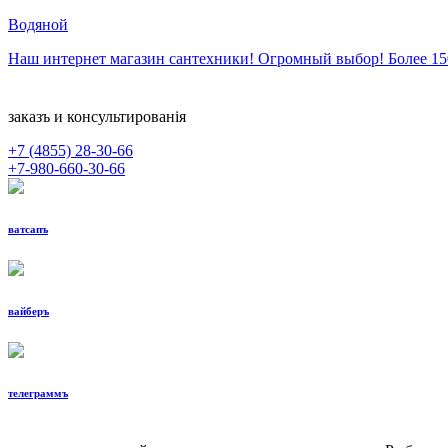
Водяной
Наш интернет магазин сантехники! Огромный выбор! Более 1
заказъ и консультированiя
+7 (4855)
28-30-66
+7-980-660-30-66
ватсапъ
вайберъ
телеграммъ