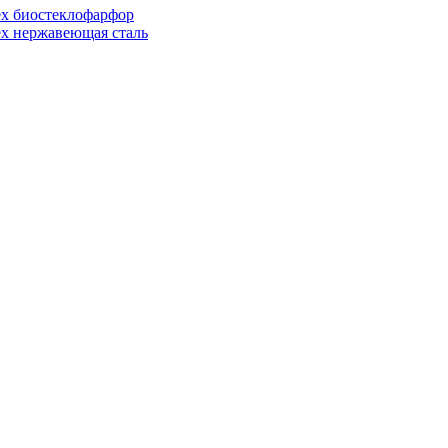
ex биостеклофарфор
ex нержавеющая сталь