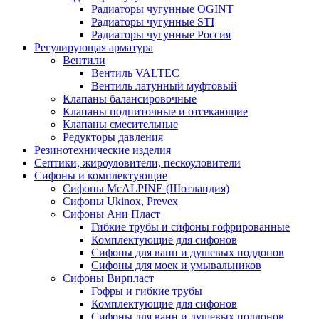
Радиаторы чугунные OGINT
Радиаторы чугунные STI
Радиаторы чугунные Россия
Регулирующая арматура
Вентили
Вентиль VALTEC
Вентиль латунный муфтовый
Клапаны балансировочные
Клапаны подпиточные и отсекающие
Клапаны смесительные
Редукторы давления
Резинотехнические изделия
Септики, жироуловители, пескоуловители
Сифоны и комплектующие
Сифоны McALPINE (Шотландия)
Сифоны Ukinox, Prevex
Сифоны Ани Пласт
Гибкие трубы и сифоны гофрированные
Комплектующие для сифонов
Сифоны для ванн и душевых поддонов
Сифоны для моек и умывальников
Сифоны Вирпласт
Гофры и гибкие трубы
Комплектующие для сифонов
Сифоны для ванн и душевых поддонов