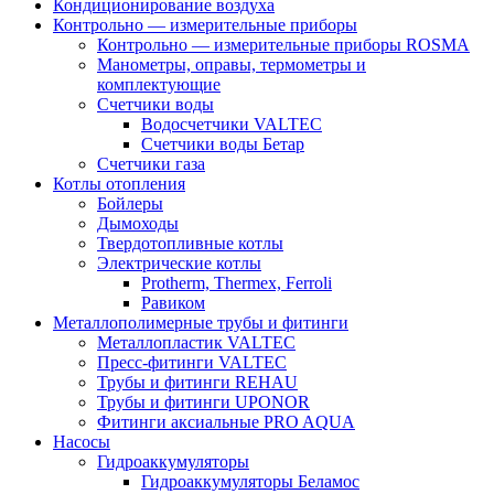
Кондиционирование воздуха
Контрольно — измерительные приборы
Контрольно — измерительные приборы ROSMA
Манометры, оправы, термометры и
комплектующие
Счетчики воды
Водосчетчики VALTEC
Счетчики воды Бетар
Счетчики газа
Котлы отопления
Бойлеры
Дымоходы
Твердотопливные котлы
Электрические котлы
Protherm, Thermex, Ferroli
Равиком
Металлополимерные трубы и фитинги
Металлопластик VALTEC
Пресс-фитинги VALTEC
Трубы и фитинги REHAU
Трубы и фитинги UРONOR
Фитинги аксиальные PRO AQUA
Насосы
Гидроаккумуляторы
Гидроаккумуляторы Беламос