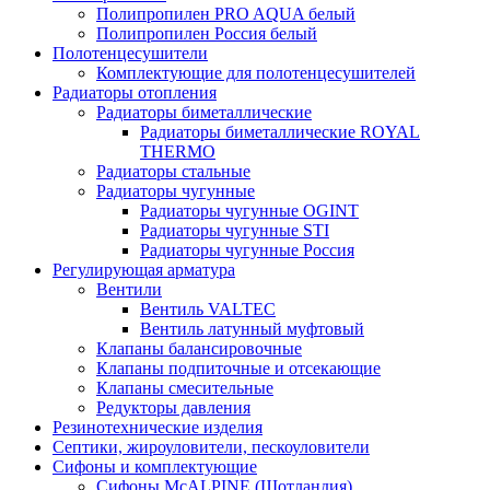
Полипропилен PRO AQUA белый
Полипропилен Россия белый
Полотенцесушители
Комплектующие для полотенцесушителей
Радиаторы отопления
Радиаторы биметаллические
Радиаторы биметаллические ROYAL
THERMO
Радиаторы стальные
Радиаторы чугунные
Радиаторы чугунные OGINT
Радиаторы чугунные STI
Радиаторы чугунные Россия
Регулирующая арматура
Вентили
Вентиль VALTEC
Вентиль латунный муфтовый
Клапаны балансировочные
Клапаны подпиточные и отсекающие
Клапаны смесительные
Редукторы давления
Резинотехнические изделия
Септики, жироуловители, пескоуловители
Сифоны и комплектующие
Сифоны McALPINE (Шотландия)