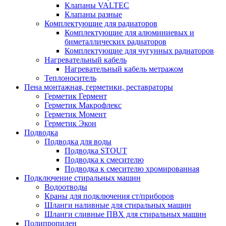
Клапаны VALTEC
Клапаны разные
Комплектующие для радиаторов
Комплектующие для алюминиевых и
биметаллических радиаторов
Комплектующие для чугунных радиаторов
Нагревательный кабель
Нагревательный кабель метражом
Теплоноситель
Пена монтажная, герметики, реставраторы
Герметик Гермент
Герметик Макрофлекс
Герметик Момент
Герметик Экон
Подводка
Подводка для воды
Подводка STOUT
Подводка к смесителю
Подводка к смесителю хромированная
Подключение стиральных машин
Водоотводы
Краны для подключения ст/приборов
Шланги наливные для стиральных машин
Шланги сливные ПВХ для стиральных машин
Полипропилен