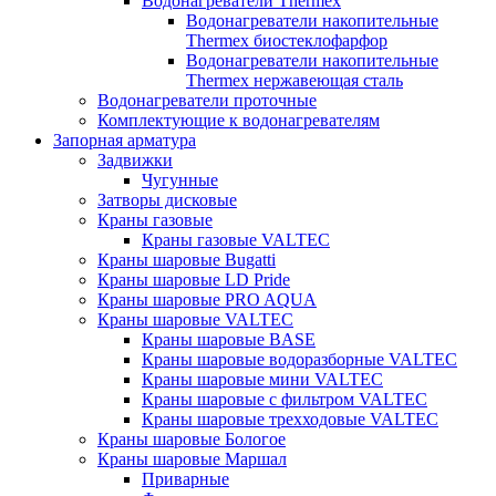
Водонагреватели Thermex
Водонагреватели накопительные
Thermex биостеклофарфор
Водонагреватели накопительные
Thermex нержавеющая сталь
Водонагреватели проточные
Комплектующие к водонагревателям
Запорная арматура
Задвижки
Чугунные
Затворы дисковые
Краны газовые
Краны газовые VALTEC
Краны шаровые Bugatti
Краны шаровые LD Pride
Краны шаровые PRO AQUA
Краны шаровые VALTEC
Краны шаровые BASE
Краны шаровые водоразборные VALTEC
Краны шаровые мини VALTEC
Краны шаровые с фильтром VALTEC
Краны шаровые трехходовые VALTEC
Краны шаровые Бологое
Краны шаровые Маршал
Приварные