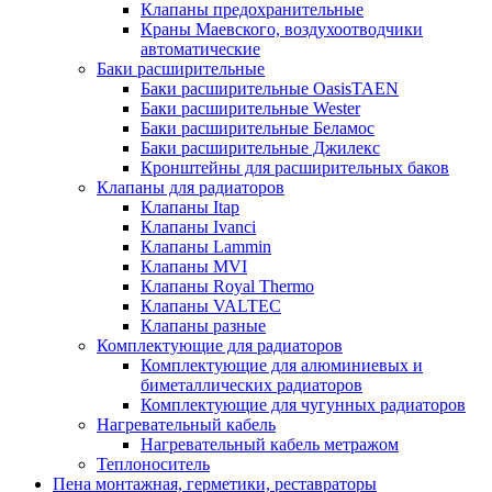
Клапаны предохранительные
Краны Маевского, воздухоотводчики
автоматические
Баки расширительные
Баки расширительные OasisTAEN
Баки расширительные Wester
Баки расширительные Беламос
Баки расширительные Джилекс
Кронштейны для расширительных баков
Клапаны для радиаторов
Клапаны Itap
Клапаны Ivanci
Клапаны Lammin
Клапаны MVI
Клапаны Royal Thermo
Клапаны VALTEC
Клапаны разные
Комплектующие для радиаторов
Комплектующие для алюминиевых и
биметаллических радиаторов
Комплектующие для чугунных радиаторов
Нагревательный кабель
Нагревательный кабель метражом
Теплоноситель
Пена монтажная, герметики, реставраторы