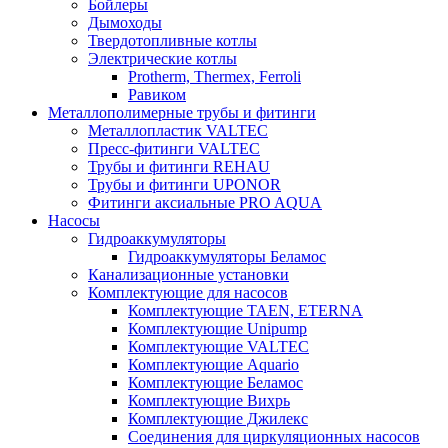
Бойлеры
Дымоходы
Твердотопливные котлы
Электрические котлы
Protherm, Thermex, Ferroli
Равиком
Металлополимерные трубы и фитинги
Металлопластик VALTEC
Пресс-фитинги VALTEC
Трубы и фитинги REHAU
Трубы и фитинги UРONOR
Фитинги аксиальные PRO AQUA
Насосы
Гидроаккумуляторы
Гидроаккумуляторы Беламос
Канализационные установки
Комплектующие для насосов
Комплектующие TAEN, ETERNA
Комплектующие Unipump
Комплектующие VALTEC
Комплектующие Аquario
Комплектующие Беламос
Комплектующие Вихрь
Комплектующие Джилекс
Соединения для циркуляционных насосов