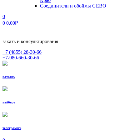
Краб
Соединители и обоймы GEBO
0
0
0,00
₽
заказъ и консультированiя
+7 (4855)
28-30-66
+7-980-660-30-66
ватсапъ
вайберъ
телеграммъ
МЕНЮ