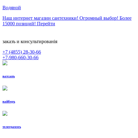
Водяной
Наш интернет магазин сантехники! Огромный выбор! Более
15000 позиций!
Перейти
заказъ и консультированiя
+7 (4855)
28-30-66
+7-980-660-30-66
ватсапъ
вайберъ
телеграммъ