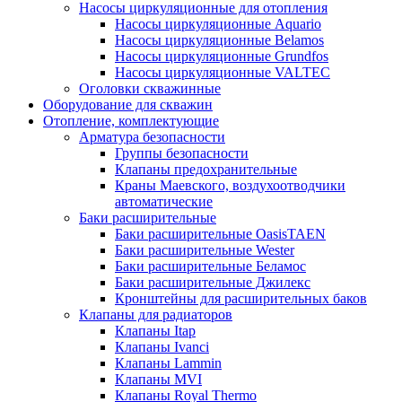
Насосы циркуляционные для отопления
Насосы циркуляционные Aquario
Насосы циркуляционные Belamos
Насосы циркуляционные Grundfos
Насосы циркуляционные VALTEC
Оголовки скважинные
Оборудование для скважин
Отопление, комплектующие
Арматура безопасности
Группы безопасности
Клапаны предохранительные
Краны Маевского, воздухоотводчики
автоматические
Баки расширительные
Баки расширительные OasisTAEN
Баки расширительные Wester
Баки расширительные Беламос
Баки расширительные Джилекс
Кронштейны для расширительных баков
Клапаны для радиаторов
Клапаны Itap
Клапаны Ivanci
Клапаны Lammin
Клапаны MVI
Клапаны Royal Thermo