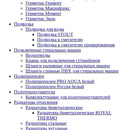
Герметик Гермент
Герметик Макрофлекс
Герметик Момент
Герметик Экон
Подводка
Подводка для воды
Подводка STOUT
Подводка к смесителю
Подводка к смесителю хромированная
Подключение стиральных машин
Водоотводы
Краны для подключения ст/приборов
Шланги наливные для стиральных машин
Шланги сливные ПВХ для стиральных машин
Полипропилен
Полипропилен PRO AQUA белый
Полипропилен Россия белый
Полотенцесушители
Комплектующие для полотенцесушителей
Радиаторы отопления
Радиаторы биметаллические
Радиаторы биметаллические ROYAL
THERMO
Радиаторы стальные
Радиаторы чугунные