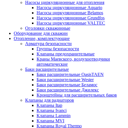
Насосы циркуляционные для отопления
Насосы циркуляционные Aquario
Насосы циркуляционные Belamos
Насосы циркуляционные Grundfos
Насосы циркуляционные VALTEC
Оголовки скважинные
Оборудование для скважин
Отопление, комплектующие
Арматура безопасности
Группы безопасности
Клапаны предохранительные
Краны Маевского, воздухоотводчики
автоматические
Баки расширительные
Баки расширительные OasisTAEN
Баки расширительные Wester
Баки расширительные Беламос
Баки расширительные Джилекс
Кронштейны для расширительных баков
Клапаны для радиаторов
Клапаны Itap
Клапаны Ivanci
Клапаны Lammin
Клапаны MVI
Клапаны Royal Thermo