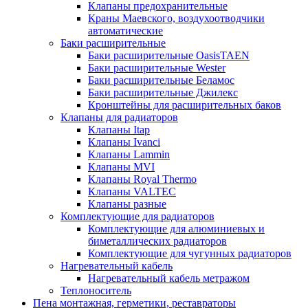
Клапаны предохранительные
Краны Маевского, воздухоотводчики
автоматические
Баки расширительные
Баки расширительные OasisTAEN
Баки расширительные Wester
Баки расширительные Беламос
Баки расширительные Джилекс
Кронштейны для расширительных баков
Клапаны для радиаторов
Клапаны Itap
Клапаны Ivanci
Клапаны Lammin
Клапаны MVI
Клапаны Royal Thermo
Клапаны VALTEC
Клапаны разные
Комплектующие для радиаторов
Комплектующие для алюминиевых и
биметаллических радиаторов
Комплектующие для чугунных радиаторов
Нагревательный кабель
Нагревательный кабель метражом
Теплоноситель
Пена монтажная, герметики, реставраторы