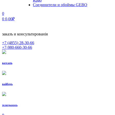
Краб
Соединители и обоймы GEBO
0
0
0,00
₽
заказъ и консультированiя
+7 (4855)
28-30-66
+7-980-660-30-66
ватсапъ
вайберъ
телеграммъ
МЕНЮ