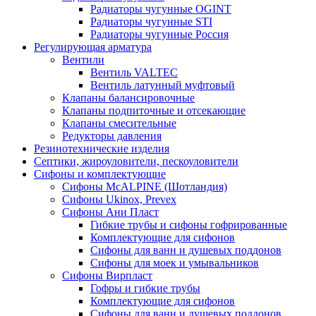
Радиаторы чугунные OGINT
Радиаторы чугунные STI
Радиаторы чугунные Россия
Регулирующая арматура
Вентили
Вентиль VALTEC
Вентиль латунный муфтовый
Клапаны балансировочные
Клапаны подпиточные и отсекающие
Клапаны смесительные
Редукторы давления
Резинотехнические изделия
Септики, жироуловители, пескоуловители
Сифоны и комплектующие
Сифоны McALPINE (Шотландия)
Сифоны Ukinox, Prevex
Сифоны Ани Пласт
Гибкие трубы и сифоны гофрированные
Комплектующие для сифонов
Сифоны для ванн и душевых поддонов
Сифоны для моек и умывальников
Сифоны Вирпласт
Гофры и гибкие трубы
Комплектующие для сифонов
Сифоны для ванн и душевых поддонов