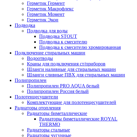
Герметик Гермент
Герметик Макрофлекс
Герметик Момент
Герметик Экон
Подводка
Подводка для воды
Подводка STOUT
Подводка к смесителю
Подводка к смесителю хромированная
Подключение стиральных машин
Водоотводы
Краны для подключения ст/приборов
Шланги наливные для стиральных машин
Шланги сливные ПВХ для стиральных машин
Полипропилен
Полипропилен PRO AQUA белый
Полипропилен Россия белый
Полотенцесушители
Комплектующие для полотенцесушителей
Радиаторы отопления
Радиаторы биметаллические
Радиаторы биметаллические ROYAL
THERMO
Радиаторы стальные
Радиаторы чугунные