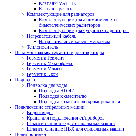
Клапаны VALTEC
Клапаны разные
Комплектующие для радиаторов
Комплектующие для алюминиевых и
биметаллических радиаторов
Комплектующие для чугунных радиаторов
Нагревательный кабель
Нагревательный кабель метражом
Теплоноситель
Пена монтажная, герметики, реставраторы
Герметик Гермент
Герметик Макрофлекс
Герметик Момент
Герметик Экон
Подводка
Подводка для воды
Подводка STOUT
Подводка к смесителю
Подводка к смесителю хромированная
Подключение стиральных машин
Водоотводы
Краны для подключения ст/приборов
Шланги наливные для стиральных машин
Шланги сливные ПВХ для стиральных машин
Полипропилен