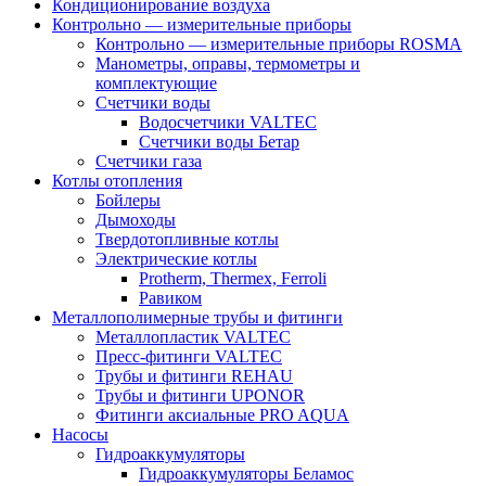
Кондиционирование воздуха
Контрольно — измерительные приборы
Контрольно — измерительные приборы ROSMA
Манометры, оправы, термометры и
комплектующие
Счетчики воды
Водосчетчики VALTEC
Счетчики воды Бетар
Счетчики газа
Котлы отопления
Бойлеры
Дымоходы
Твердотопливные котлы
Электрические котлы
Protherm, Thermex, Ferroli
Равиком
Металлополимерные трубы и фитинги
Металлопластик VALTEC
Пресс-фитинги VALTEC
Трубы и фитинги REHAU
Трубы и фитинги UРONOR
Фитинги аксиальные PRO AQUA
Насосы
Гидроаккумуляторы
Гидроаккумуляторы Беламос