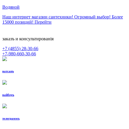
Водяной
Наш интернет магазин сантехники! Огромный выбор! Более
15000 позиций!
Перейти
заказъ и консультированiя
+7 (4855)
28-30-66
+7-980-660-30-66
ватсапъ
вайберъ
телеграммъ