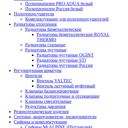
Полипропилен PRO AQUA белый
Полипропилен Россия белый
Полотенцесушители
Комплектующие для полотенцесушителей
Радиаторы отопления
Радиаторы биметаллические
Радиаторы биметаллические ROYAL
THERMO
Радиаторы стальные
Радиаторы чугунные
Радиаторы чугунные OGINT
Радиаторы чугунные STI
Радиаторы чугунные Россия
Регулирующая арматура
Вентили
Вентиль VALTEC
Вентиль латунный муфтовый
Клапаны балансировочные
Клапаны подпиточные и отсекающие
Клапаны смесительные
Редукторы давления
Резинотехнические изделия
Септики, жироуловители, пескоуловители
Сифоны и комплектующие
Сифоны McALPINE (Шотландия)