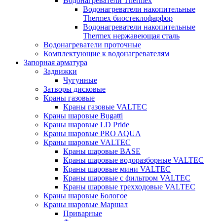
Водонагреватели Thermex
Водонагреватели накопительные
Thermex биостеклофарфор
Водонагреватели накопительные
Thermex нержавеющая сталь
Водонагреватели проточные
Комплектующие к водонагревателям
Запорная арматура
Задвижки
Чугунные
Затворы дисковые
Краны газовые
Краны газовые VALTEC
Краны шаровые Bugatti
Краны шаровые LD Pride
Краны шаровые PRO AQUA
Краны шаровые VALTEC
Краны шаровые BASE
Краны шаровые водоразборные VALTEC
Краны шаровые мини VALTEC
Краны шаровые с фильтром VALTEC
Краны шаровые трехходовые VALTEC
Краны шаровые Бологое
Краны шаровые Маршал
Приварные