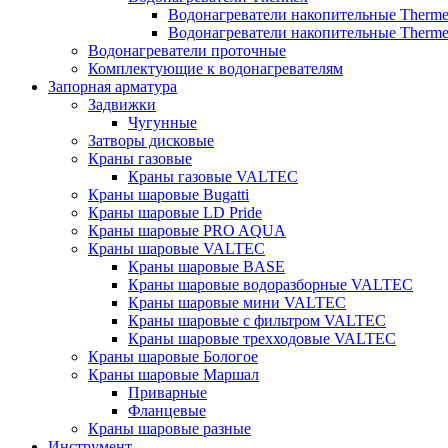
Водонагреватели накопительные Therm
Водонагреватели накопительные Therm
Водонагреватели проточные
Комплектующие к водонагревателям
Запорная арматура
Задвижки
Чугунные
Затворы дисковые
Краны газовые
Краны газовые VALTEC
Краны шаровые Bugatti
Краны шаровые LD Pride
Краны шаровые PRO AQUA
Краны шаровые VALTEC
Краны шаровые BASE
Краны шаровые водоразборные VALTEC
Краны шаровые мини VALTEC
Краны шаровые с фильтром VALTEC
Краны шаровые трехходовые VALTEC
Краны шаровые Бологое
Краны шаровые Маршал
Приварные
Фланцевые
Краны шаровые разные
Инструмент