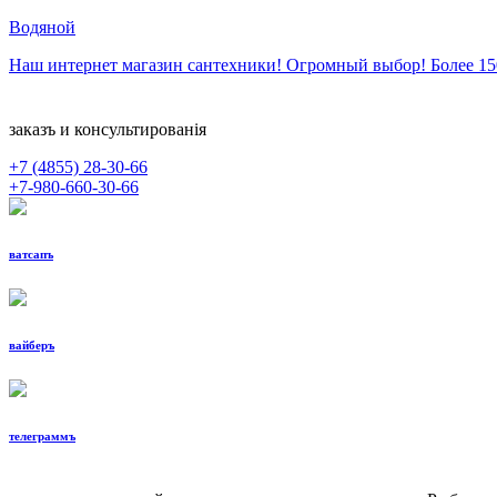
Водяной
Наш интернет магазин сантехники! Огромный выбор! Более 1
заказъ и консультированiя
+7 (4855)
28-30-66
+7-980-660-30-66
ватсапъ
вайберъ
телеграммъ