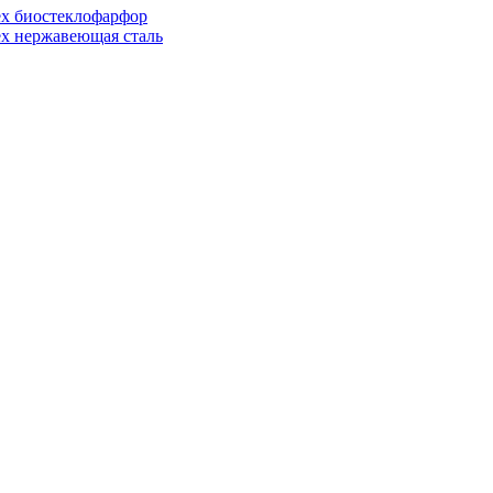
ex биостеклофарфор
ex нержавеющая сталь